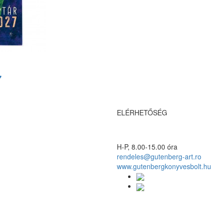
7
ELÉRHETŐSÉG
H-P, 8.00-15.00 óra
rendeles@gutenberg-art.ro
www.gutenbergkonyvesbolt.hu