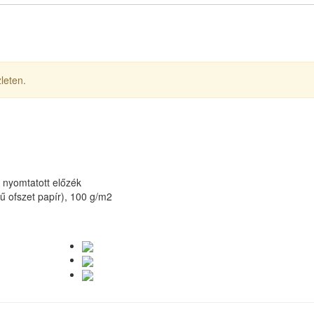
leten.
, nyomtatott előzék
nű ofszet papír), 100 g/m2