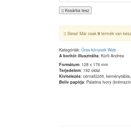
Kosárba tesz
Siess! Már csak
9
termék van kész
Kategóriák:
Üres könyvek
Web
A borítót illusztrálta
: Kürti Andrea
Formátum
: 128 x 176 mm
Terjedelem
: 192 oldal
Kivitelezés
: cérnafűzött, keménytábla
Belív papírja
: Palatina Ivory (krémszí