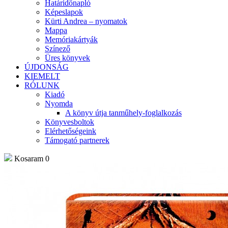
Határidőnapló
Képeslapok
Kürti Andrea – nyomatok
Mappa
Memóriakártyák
Színező
Üres könyvek
ÚJDONSÁG
KIEMELT
RÓLUNK
Kiadó
Nyomda
A könyv útja tanműhely-foglalkozás
Könyvesboltok
Elérhetőségeink
Támogató partnerek
Kosaram
0