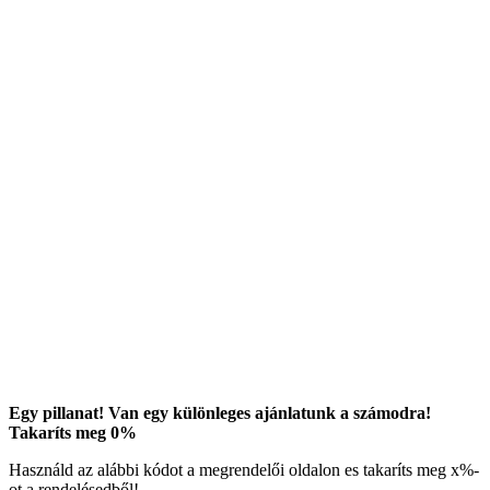
Egy pillanat! Van egy különleges ajánlatunk a számodra!
Takaríts meg
0
%
Használd az alábbi kódot a megrendelői oldalon es takaríts meg
x
%-
ot a rendelésedből!