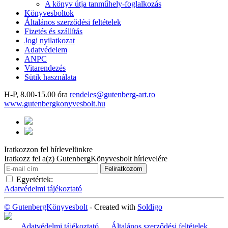
A könyv útja tanműhely-foglalkozás
Könyvesboltok
Általános szerződési feltételek
Fizetés és szállítás
Jogi nyilatkozat
Adatvédelem
ANPC
Vitarendezés
Sütik használata
H-P, 8.00-15.00 óra
rendeles@gutenberg-art.ro
www.gutenbergkonyvesbolt.hu
Iratkozzon fel hírlevelünkre
Iratkozz fel a(z) GutenbergKönyvesbolt hírlevelére
Egyetértek:
Adatvédelmi tájékoztató
© GutenbergKönyvesbolt
- Created with
Soldigo
Adatvédelmi tájékoztató
Általános szerződési feltételek