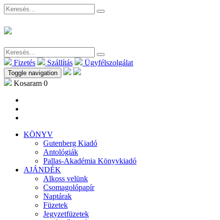
Fizetés
Szállítás
Ügyfélszolgálat
Toggle navigation
Kosaram
0
KÖNYV
Gutenberg Kiadó
Antológiák
Pallas-Akadémia Könyvkiadó
AJÁNDÉK
Alkoss velünk
Csomagolópapír
Naptárak
Füzetek
Jegyzetfüzetek