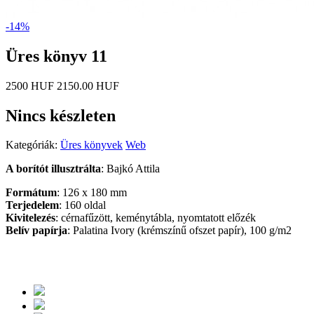
-14%
Üres könyv 11
2500 HUF
2150.00 HUF
Nincs készleten
Kategóriák:
Üres könyvek
Web
A borítót illusztrálta
: Bajkó Attila
Formátum
: 126 x 180 mm
Terjedelem
: 160 oldal
Kivitelezés
: cérnafűzött, keménytábla, nyomtatott előzék
Belív papírja
: Palatina Ivory (krémszínű ofszet papír), 100 g/m2