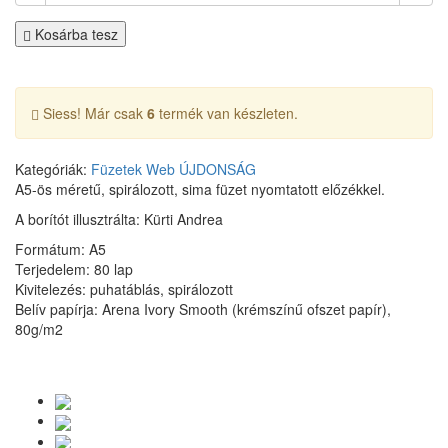
Kosárba tesz
Siess! Már csak
6
termék van készleten.
Kategóriák:
Füzetek
Web
ÚJDONSÁG
A5-ös méretű, spirálozott, sima füzet nyomtatott előzékkel.
A borítót illusztrálta: Kürti Andrea
Formátum: A5
Terjedelem: 80 lap
Kivitelezés: puhatáblás, spirálozott
Belív papírja: Arena Ivory Smooth (krémszínű ofszet papír),
80g/m2