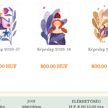
ap 2026-57
Képeslap 2026-58
Képeslap 
.00 HUF
800.00 HUF
800.00
ELÉRHETŐSÉG
T
JOGI
H-P, 8.00-15.00 óra
dési
Adatvédelem