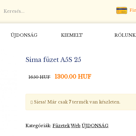
Fiz
ÚJDONSÁG
KIEMELT
RÓLUNK
Sima füzet A5S 25
1300.00 HUF
1650 HUF
Siess! Már csak
7
termék van készleten.
Kategóriák:
Füzetek
Web
ÚJDONSÁG