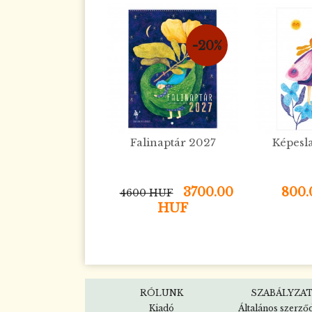
-20%
Falinaptár 2027
Képesl
3700.00
800
4600 HUF
HUF
RÓLUNK
SZABÁLYZA
Kiadó
Általános szerző