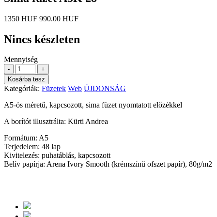
1350 HUF
990.00 HUF
Nincs készleten
Mennyiség
-
+
Kosárba tesz
Kategóriák:
Füzetek
Web
ÚJDONSÁG
A5-ös méretű, kapcsozott, sima füzet nyomtatott előzékkel
A borítót illusztrálta: Kürti Andrea
Formátum: A5
Terjedelem: 48 lap
Kivitelezés: puhatáblás, kapcsozott
Belív papírja: Arena Ivory Smooth (krémszínű ofszet papír), 80g/m2