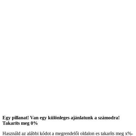
Egy pillanat! Van egy különleges ajánlatunk a számodra!
Takaríts meg
0
%
Használd az alábbi kódot a megrendelői oldalon es takaríts meg
x
%-