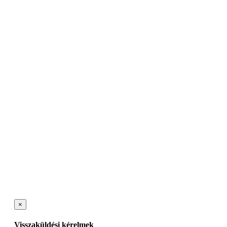
×
Visszaküldési kérelmek