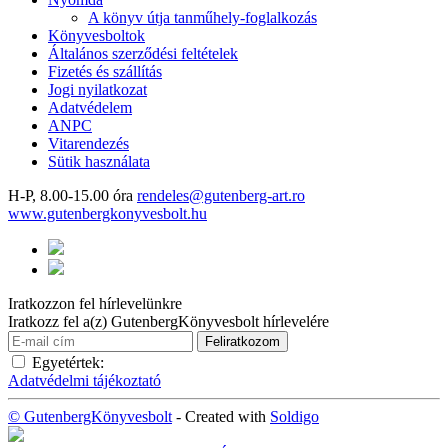
A könyv útja tanműhely-foglalkozás
Könyvesboltok
Általános szerződési feltételek
Fizetés és szállítás
Jogi nyilatkozat
Adatvédelem
ANPC
Vitarendezés
Sütik használata
H-P, 8.00-15.00 óra
rendeles@gutenberg-art.ro
www.gutenbergkonyvesbolt.hu
Iratkozzon fel hírlevelünkre
Iratkozz fel a(z) GutenbergKönyvesbolt hírlevelére
Egyetértek:
Adatvédelmi tájékoztató
© GutenbergKönyvesbolt
- Created with
Soldigo