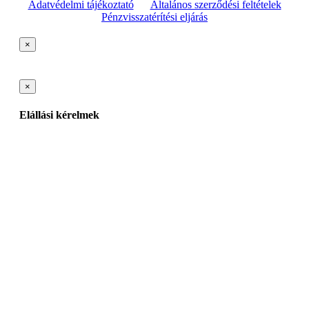
Adatvédelmi tájékoztató
Általános szerződési feltételek
Pénzvisszatérítési eljárás
×
×
Elállási kérelmek