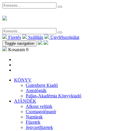
Fizetés
Szállítás
Ügyfélszolgálat
Toggle navigation
Kosaram
0
KÖNYV
Gutenberg Kiadó
Antológiák
Pallas-Akadémia Könyvkiadó
AJÁNDÉK
Alkoss velünk
Csomagolópapír
Naptárak
Füzetek
Jegyzetfüzetek