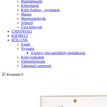
Határidőnapló
Képeslapok
Kürti Andrea – nyomatok
Mappa
Memóriakártyák
Színező
Üres könyvek
ÚJDONSÁG
KIEMELT
RÓLUNK
Kiadó
Nyomda
A könyv útja tanműhely-foglalkozás
Könyvesboltok
Elérhetőségeink
Támogató partnerek
Kosaram
0