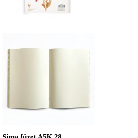
Sima füzet A5K 28