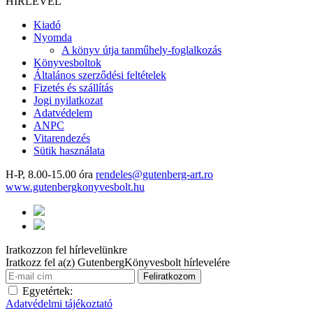
HÍRLEVÉL
Kiadó
Nyomda
A könyv útja tanműhely-foglalkozás
Könyvesboltok
Általános szerződési feltételek
Fizetés és szállítás
Jogi nyilatkozat
Adatvédelem
ANPC
Vitarendezés
Sütik használata
H-P, 8.00-15.00 óra
rendeles@gutenberg-art.ro
www.gutenbergkonyvesbolt.hu
Iratkozzon fel hírlevelünkre
Iratkozz fel a(z) GutenbergKönyvesbolt hírlevelére
Egyetértek:
Adatvédelmi tájékoztató