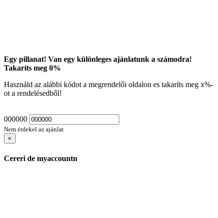
Egy pillanat! Van egy különleges ajánlatunk a számodra!
Takaríts meg
0
%
Használd az alábbi kódot a megrendelői oldalon es takaríts meg
x
%-
ot a rendelésedből!
000000
Nem érdekel az ajánlat
×
Cereri de myaccountn