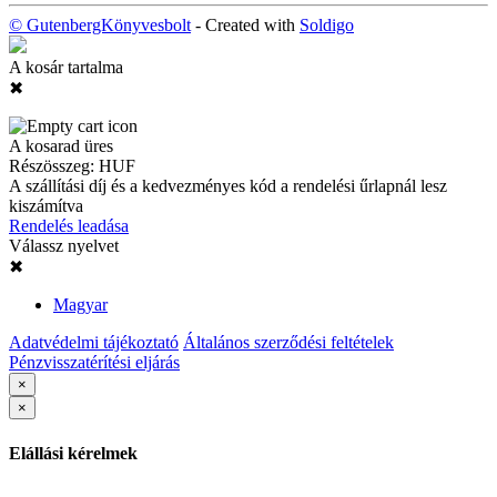
© GutenbergKönyvesbolt
- Created with
Soldigo
A kosár tartalma
✖
A kosarad üres
Részösszeg:
HUF
A szállítási díj és a kedvezményes kód a rendelési űrlapnál lesz
kiszámítva
Rendelés leadása
Válassz nyelvet
✖
Magyar
Adatvédelmi tájékoztató
Általános szerződési feltételek
Pénzvisszatérítési eljárás
×
×
Elállási kérelmek