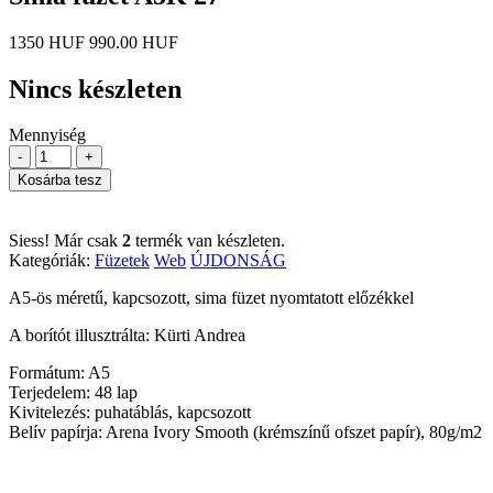
1350 HUF
990.00 HUF
Nincs készleten
Mennyiség
-
+
Kosárba tesz
Siess! Már csak
2
termék van készleten.
Kategóriák:
Füzetek
Web
ÚJDONSÁG
A5-ös méretű, kapcsozott, sima füzet nyomtatott előzékkel
A borítót illusztrálta: Kürti Andrea
Formátum: A5
Terjedelem: 48 lap
Kivitelezés: puhatáblás, kapcsozott
Belív papírja: Arena Ivory Smooth (krémszínű ofszet papír), 80g/m2