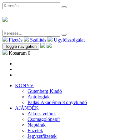
Fizetés
Szállítás
Ügyfélszolgálat
Toggle navigation
Kosaram
0
KÖNYV
Gutenberg Kiadó
Antológiák
Pallas-Akadémia Könyvkiadó
AJÁNDÉK
Alkoss velünk
Csomagolópapír
Naptárak
Füzetek
Jegyzetfüzetek