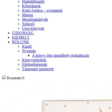
Határidőnapló
Képeslapok
Kürti Andrea – nyomatok
Mappa
Memóriakártyák
Színező
Üres könyvek
ÚJDONSÁG
KIEMELT
RÓLUNK
Kiadó
Nyomda
A könyv útja tanműhely-foglalkozás
Könyvesboltok
Elérhetőségeink
Támogató partnerek
Kosaram
0