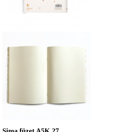
Sima füzet A5K 27