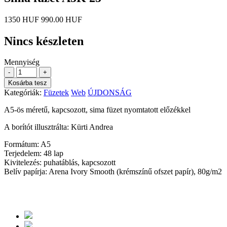
1350 HUF
990.00 HUF
Nincs készleten
Mennyiség
-
+
Kosárba tesz
Kategóriák:
Füzetek
Web
ÚJDONSÁG
A5-ös méretű, kapcsozott, sima füzet nyomtatott előzékkel
A borítót illusztrálta: Kürti Andrea
Formátum: A5
Terjedelem: 48 lap
Kivitelezés: puhatáblás, kapcsozott
Belív papírja: Arena Ivory Smooth (krémszínű ofszet papír), 80g/m2