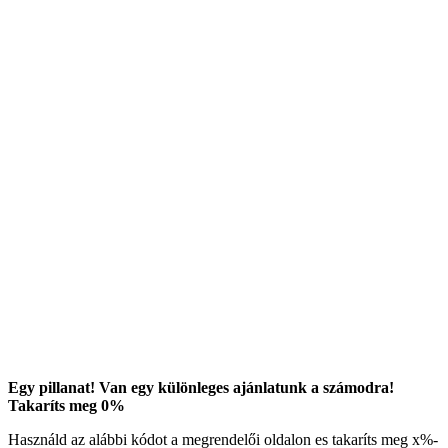
Egy pillanat! Van egy különleges ajánlatunk a számodra!
Takaríts meg
0
%
Használd az alábbi kódot a megrendelői oldalon es takaríts meg
x
%-