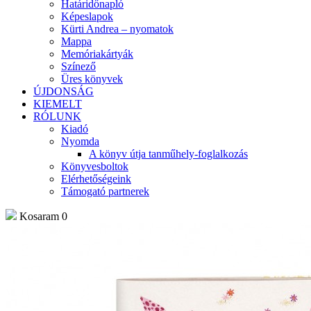
Határidőnapló
Képeslapok
Kürti Andrea – nyomatok
Mappa
Memóriakártyák
Színező
Üres könyvek
ÚJDONSÁG
KIEMELT
RÓLUNK
Kiadó
Nyomda
A könyv útja tanműhely-foglalkozás
Könyvesboltok
Elérhetőségeink
Támogató partnerek
Kosaram
0