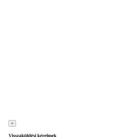
×
Visszaküldési kérelmek