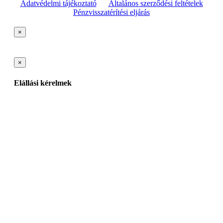
Adatvédelmi tájékoztató
Általános szerződési feltételek
Pénzvisszatérítési eljárás
×
×
Elállási kérelmek