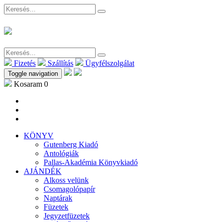
Fizetés
Szállítás
Ügyfélszolgálat
Toggle navigation
Kosaram
0
KÖNYV
Gutenberg Kiadó
Antológiák
Pallas-Akadémia Könyvkiadó
AJÁNDÉK
Alkoss velünk
Csomagolópapír
Naptárak
Füzetek
Jegyzetfüzetek