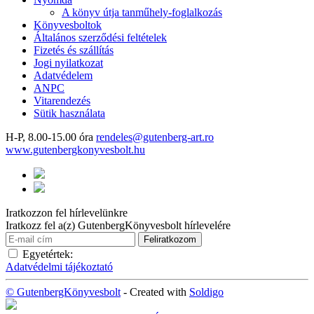
A könyv útja tanműhely-foglalkozás
Könyvesboltok
Általános szerződési feltételek
Fizetés és szállítás
Jogi nyilatkozat
Adatvédelem
ANPC
Vitarendezés
Sütik használata
H-P, 8.00-15.00 óra
rendeles@gutenberg-art.ro
www.gutenbergkonyvesbolt.hu
Iratkozzon fel hírlevelünkre
Iratkozz fel a(z) GutenbergKönyvesbolt hírlevelére
Egyetértek:
Adatvédelmi tájékoztató
© GutenbergKönyvesbolt
- Created with
Soldigo