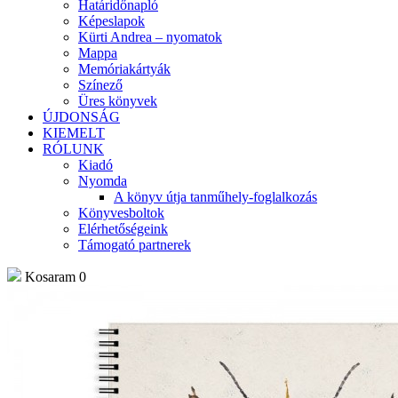
Határidőnapló
Képeslapok
Kürti Andrea – nyomatok
Mappa
Memóriakártyák
Színező
Üres könyvek
ÚJDONSÁG
KIEMELT
RÓLUNK
Kiadó
Nyomda
A könyv útja tanműhely-foglalkozás
Könyvesboltok
Elérhetőségeink
Támogató partnerek
Kosaram
0