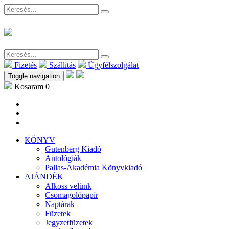
Fizetés
Szállítás
Ügyfélszolgálat
Toggle navigation
Kosaram
0
KÖNYV
Gutenberg Kiadó
Antológiák
Pallas-Akadémia Könyvkiadó
AJÁNDÉK
Alkoss velünk
Csomagolópapír
Naptárak
Füzetek
Jegyzetfüzetek