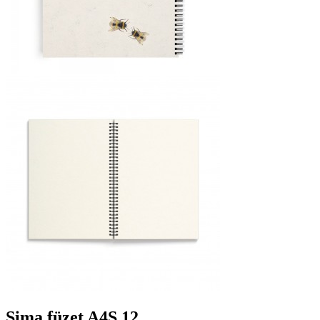
Sima füzet A4S 12