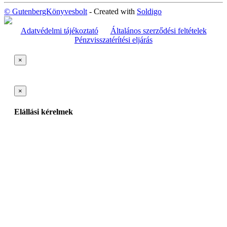
© GutenbergKönyvesbolt
- Created with
Soldigo
Adatvédelmi tájékoztató
Általános szerződési feltételek
Pénzvisszatérítési eljárás
×
×
Elállási kérelmek