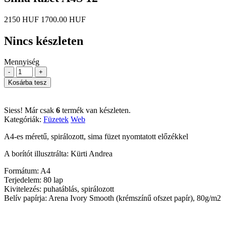
2150 HUF
1700.00 HUF
Nincs készleten
Mennyiség
-
+
Kosárba tesz
Siess! Már csak
6
termék van készleten.
Kategóriák:
Füzetek
Web
A4-es méretű, spirálozott, sima füzet nyomtatott előzékkel
A borítót illusztrálta: Kürti Andrea
Formátum: A4
Terjedelem: 80 lap
Kivitelezés: puhatáblás, spirálozott
Belív papírja: Arena Ivory Smooth (krémszínű ofszet papír), 80g/m2