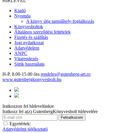
HÍRLEVÉL
Kiadó
Nyomda
A könyv útja tanműhely-foglalkozás
Könyvesboltok
Általános szerződési feltételek
Fizetés és szállítás
Jogi nyilatkozat
Adatvédelem
ANPC
Vitarendezés
Sütik használata
H-P, 8.00-15.00 óra
rendeles@gutenberg-art.ro
www.gutenbergkonyvesbolt.hu
Iratkozzon fel hírlevelünkre
Iratkozz fel a(z) GutenbergKönyvesbolt hírlevelére
Egyetértek:
Adatvédelmi tájékoztató