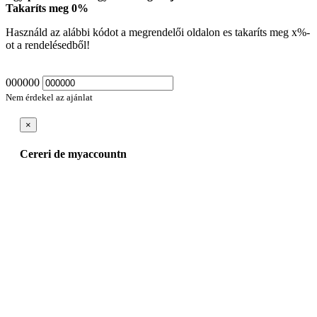
Takaríts meg
0
%
Használd az alábbi kódot a megrendelői oldalon es takaríts meg
x
%-
ot a rendelésedből!
000000
Nem érdekel az ajánlat
×
Cereri de myaccountn