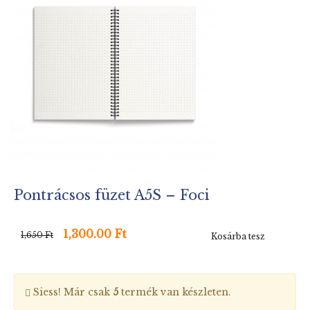
Pontrácsos füzet A5S – Foci
1,300.00 Ft
1,650 Ft
Kosárba tesz
Siess! Már csak
5
termék van készleten.