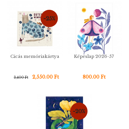
-25%
Cicás memóriakártya
Képeslap 2026-57
2,550.00 Ft
800.00 Ft
3,400 Ft
-20%