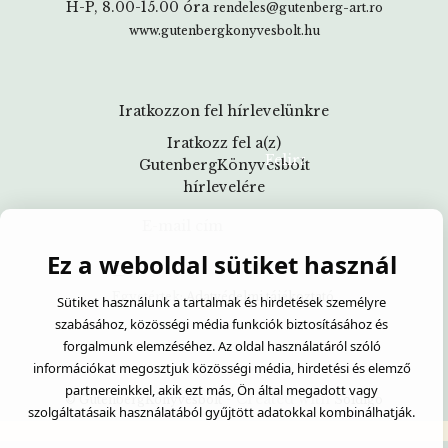
H-P, 8.00-15.00 óra
rendeles@gutenberg-art.ro
www.gutenbergkonyvesbolt.hu
Iratkozzon fel hírlevelünkre
Iratkozz fel a(z)
GutenbergKönyvesbolt
hírlevelére
Ez a weboldal sütiket használ
Egyetértek:
Adatvédelmi tájékoztató
Sütiket használunk a tartalmak és hirdetések személyre
szabásához, közösségi média funkciók biztosításához és
forgalmunk elemzéséhez. Az oldal használatáról szóló
információkat megosztjuk közösségi média, hirdetési és elemző
partnereinkkel, akik ezt más, Ön által megadott vagy
- Created with
© GutenbergKönyvesbolt
Soldigo
szolgáltatásaik használatából gyűjtött adatokkal kombinálhatják.