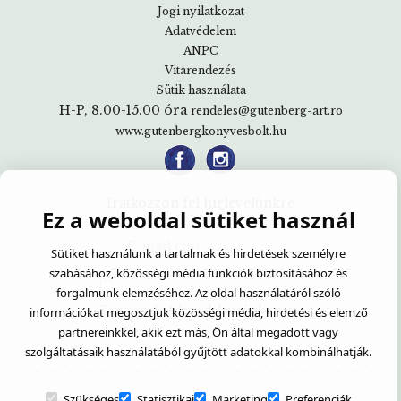
Jogi nyilatkozat
Adatvédelem
ANPC
Vitarendezés
Sütik használata
H-P, 8.00-15.00 óra
rendeles@gutenberg-art.ro
www.gutenbergkonyvesbolt.hu
Iratkozzon fel hírlevelünkre
Ez a weboldal sütiket használ
Sütiket használunk a tartalmak és hirdetések személyre
szabásához, közösségi média funkciók biztosításához és
forgalmunk elemzéséhez. Az oldal használatáról szóló
Egyetértek:
Adatvédelmi tájékoztató
információkat megosztjuk közösségi média, hirdetési és elemző
partnereinkkel, akik ezt más, Ön által megadott vagy
szolgáltatásaik használatából gyűjtött adatokkal kombinálhatják.
Szükséges
Statisztikai
Marketing
Preferenciák