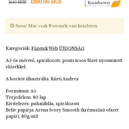
1300.00 HUF
1650 HUF
Kosárba tesz
Siess! Már csak
9
termék van készleten.
Kategóriák:
Füzetek
Web
ÚJDONSÁG
A5-ös méretű, spirálozott, pontrácsos füzet nyomtatott
előzékkel.
A borítót illusztrálta: Kürti Andrea
Formátum: A5
Terjedelem: 80 lap
Kivitelezés: puhatáblás, spirálozott
Belív papírja: Arena Ivory Smooth (krémszínű ofszet
papír), 80g/m2