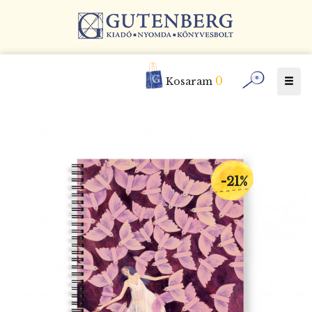
0
Togg
Kosaram
navig
-21%