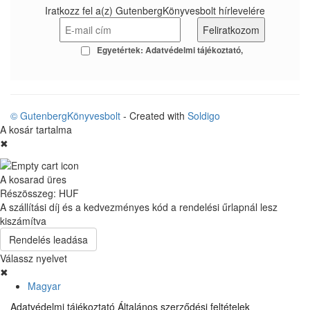
Iratkozz fel a(z) GutenbergKönyvesbolt hírlevelére
Egyetértek:
Adatvédelmi tájékoztató
© GutenbergKönyvesbolt
- Created with
Soldigo
A kosár tartalma
✖
A kosarad üres
Részösszeg:
HUF
A szállítási díj és a kedvezményes kód a rendelési űrlapnál lesz
kiszámítva
Rendelés leadása
Válassz nyelvet
✖
Magyar
Adatvédelmi tájékoztató
Általános szerződési feltételek