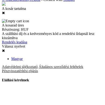
A kosár tartalma
✖
A kosarad üres
Részösszeg:
HUF
A szállítási díj és a kedvezményes kód a rendelési űrlapnál lesz
kiszámítva
Rendelés leadása
Válassz nyelvet
✖
Magyar
Adatvédelmi tájékoztató
Általános szerződési feltételek
Pénzvisszatérítési eljárás
Elállási kérelmek