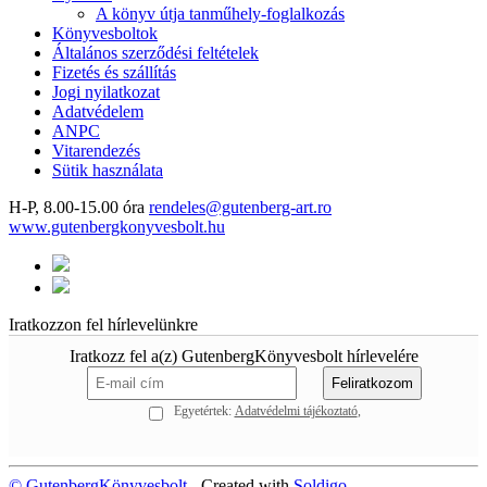
A könyv útja tanműhely-foglalkozás
Könyvesboltok
Általános szerződési feltételek
Fizetés és szállítás
Jogi nyilatkozat
Adatvédelem
ANPC
Vitarendezés
Sütik használata
H-P, 8.00-15.00 óra
rendeles@gutenberg-art.ro
www.gutenbergkonyvesbolt.hu
Iratkozzon fel hírlevelünkre
Iratkozz fel a(z) GutenbergKönyvesbolt hírlevelére
Egyetértek:
Adatvédelmi tájékoztató
© GutenbergKönyvesbolt
- Created with
Soldigo