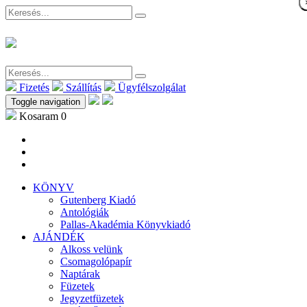
Fizetés
Szállítás
Ügyfélszolgálat
Toggle navigation
Kosaram
0
KÖNYV
Gutenberg Kiadó
Antológiák
Pallas-Akadémia Könyvkiadó
AJÁNDÉK
Alkoss velünk
Csomagolópapír
Naptárak
Füzetek
Jegyzetfüzetek