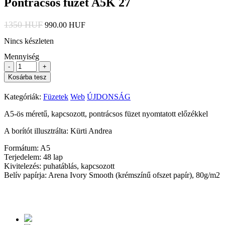
Pontrácsos füzet A5K 27
1350 HUF
990.00 HUF
Nincs készleten
Mennyiség
-
+
Kosárba tesz
Kategóriák:
Füzetek
Web
ÚJDONSÁG
A5-ös méretű, kapcsozott, pontrácsos füzet nyomtatott előzékkel
A borítót illusztrálta: Kürti Andrea
Formátum: A5
Terjedelem: 48 lap
Kivitelezés: puhatáblás, kapcsozott
Belív papírja: Arena Ivory Smooth (krémszínű ofszet papír), 80g/m2