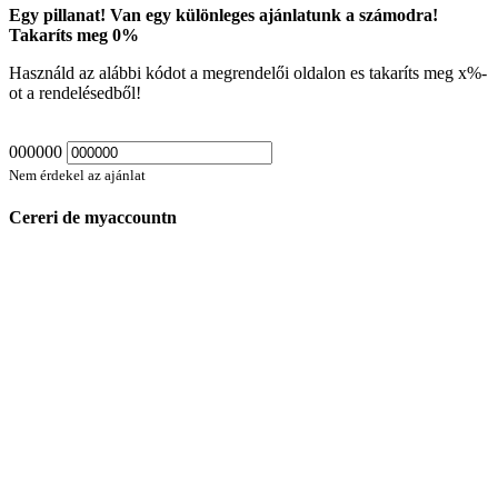
Egy pillanat! Van egy különleges ajánlatunk a számodra!
Takaríts meg
0
%
Használd az alábbi kódot a megrendelői oldalon es takaríts meg
x
%-
ot a rendelésedből!
000000
Nem érdekel az ajánlat
Cereri de myaccountn