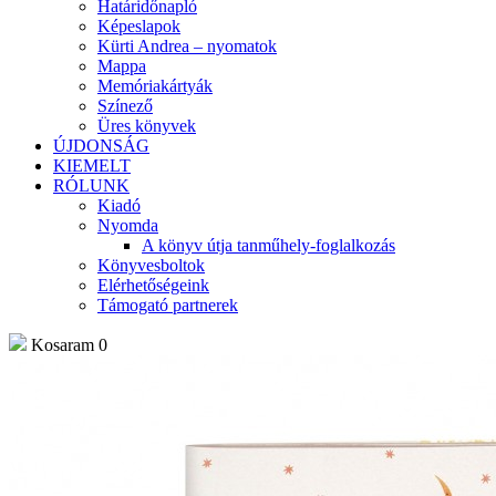
Határidőnapló
Képeslapok
Kürti Andrea – nyomatok
Mappa
Memóriakártyák
Színező
Üres könyvek
ÚJDONSÁG
KIEMELT
RÓLUNK
Kiadó
Nyomda
A könyv útja tanműhely-foglalkozás
Könyvesboltok
Elérhetőségeink
Támogató partnerek
Kosaram
0