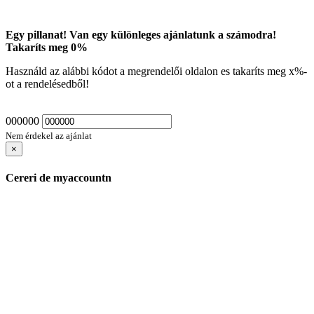
Egy pillanat! Van egy különleges ajánlatunk a számodra!
Takaríts meg
0
%
Használd az alábbi kódot a megrendelői oldalon es takaríts meg
x
%-
ot a rendelésedből!
000000
Nem érdekel az ajánlat
×
Cereri de myaccountn