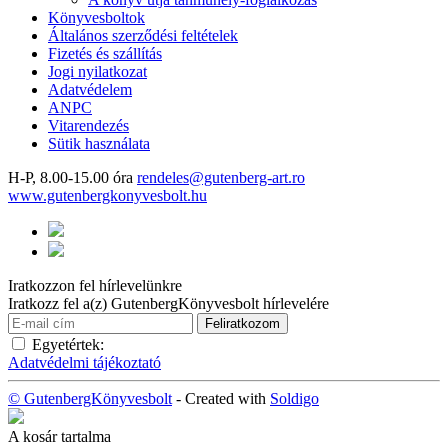
Könyvesboltok
Általános szerződési feltételek
Fizetés és szállítás
Jogi nyilatkozat
Adatvédelem
ANPC
Vitarendezés
Sütik használata
H-P, 8.00-15.00 óra
rendeles@gutenberg-art.ro
www.gutenbergkonyvesbolt.hu
Iratkozzon fel hírlevelünkre
Iratkozz fel a(z) GutenbergKönyvesbolt hírlevelére
Egyetértek:
Adatvédelmi tájékoztató
© GutenbergKönyvesbolt
- Created with
Soldigo
A kosár tartalma