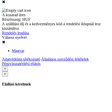
✖
A kosarad üres
Részösszeg:
HUF
A szállítási díj és a kedvezményes kód a rendelési űrlapnál lesz
kiszámítva
Rendelés leadása
Válassz nyelvet
✖
Magyar
Adatvédelmi tájékoztató
Általános szerződési feltételek
Pénzvisszatérítési eljárás
×
×
Elállási kérelmek