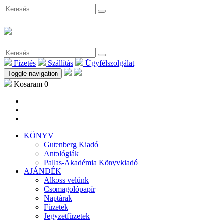
Fizetés
Szállítás
Ügyfélszolgálat
Toggle navigation
Kosaram
0
KÖNYV
Gutenberg Kiadó
Antológiák
Pallas-Akadémia Könyvkiadó
AJÁNDÉK
Alkoss velünk
Csomagolópapír
Naptárak
Füzetek
Jegyzetfüzetek