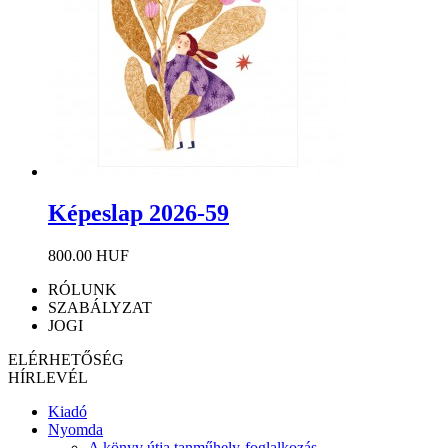
Képeslap 2026-59
800.00 HUF
RÓLUNK
SZABÁLYZAT
JOGI
ELÉRHETŐSÉG
HÍRLEVÉL
Kiadó
Nyomda
A könyv útja tanműhely-foglalkozás