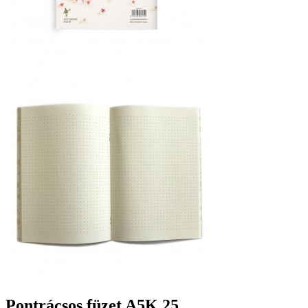
Pontrácsos füzet A5K 25