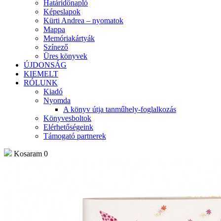
Határidőnapló
Képeslapok
Kürti Andrea – nyomatok
Mappa
Memóriakártyák
Színező
Üres könyvek
ÚJDONSÁG
KIEMELT
RÓLUNK
Kiadó
Nyomda
A könyv útja tanműhely-foglalkozás
Könyvesboltok
Elérhetőségeink
Támogató partnerek
Kosaram
0