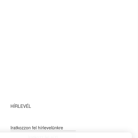
HÍRLEVÉL
Iratkozzon fel hírlevelünkre
Iratkozz fel a(z)