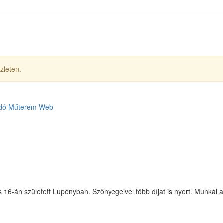
zleten.
dó
Műterem
Web
s 16-án született Lupényban. Szőnyegeivel több díjat is nyert. Munkái 