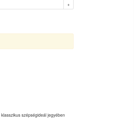
+
a klasszikus szépségideál jegyében