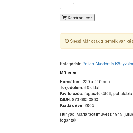
-
Kosárba tesz
Siess! Már csak
2
termék van kés
Kategóriák:
Pallas-Akadémia Könyvkia
Műterem
Formátum
: 220 x 210 mm
Terjedelem
: 56 oldal
Kivitelezés
: ragasztókötött, puhatábla
ISBN
: 973 665 0960
Kiadás
éve
: 2005
Hunyadi Mária textilművész 1945. júliu
fogantak.