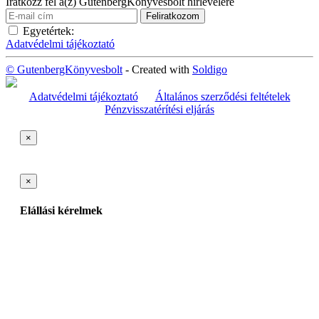
Iratkozz fel a(z) GutenbergKönyvesbolt hírlevelére
Egyetértek:
Adatvédelmi tájékoztató
© GutenbergKönyvesbolt
- Created with
Soldigo
Adatvédelmi tájékoztató
Általános szerződési feltételek
Pénzvisszatérítési eljárás
×
×
Elállási kérelmek