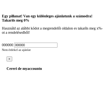
Egy pillanat! Van egy különleges ajánlatunk a számodra!
Takaríts meg
0
%
Használd az alábbi kódot a megrendelői oldalon es takaríts meg
x
%-
ot a rendelésedből!
000000
Nem érdekel az ajánlat
×
Cereri de myaccountn