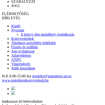
SZABÁLYZAT
JOGI
ELÉRHETŐSÉG
HÍRLEVÉL
Kiadó
Nyomda
A könyv útja tanműhely-foglalkozás
Könyvesboltok
Általános szerződési feltételek
Fizetés és szállítás
Jogi nyilatkozat
Adatvédelem
ANPC
Vitarendezés
Sütik használata
H-P, 8.00-15.00 óra
rendeles@gutenberg-art.ro
www.gutenbergkonyvesbolt.hu
Iratkozzon fel hírlevelünkre