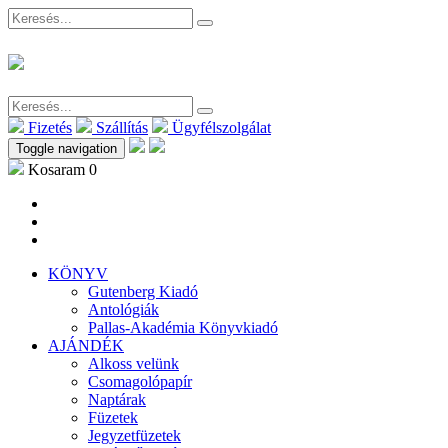
Fizetés
Szállítás
Ügyfélszolgálat
Toggle navigation
Kosaram
0
KÖNYV
Gutenberg Kiadó
Antológiák
Pallas-Akadémia Könyvkiadó
AJÁNDÉK
Alkoss velünk
Csomagolópapír
Naptárak
Füzetek
Jegyzetfüzetek