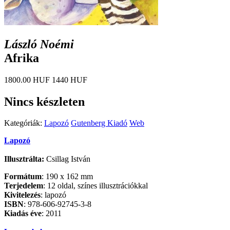
László Noémi
Afrika
1800.00 HUF
1440 HUF
Nincs készleten
Kategóriák:
Lapozó
Gutenberg Kiadó
Web
Lapozó
Illusztrálta
:
Csillag István
Formátum
: 190 x 162 mm
Terjedelem
: 12 oldal, színes illusztrációkkal
Kivitelezés
: lapozó
ISBN
: 978-606-92745-3-8
Kiadás
éve
: 2011