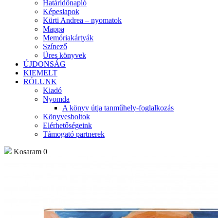
Határidőnapló
Képeslapok
Kürti Andrea – nyomatok
Mappa
Memóriakártyák
Színező
Üres könyvek
ÚJDONSÁG
KIEMELT
RÓLUNK
Kiadó
Nyomda
A könyv útja tanműhely-foglalkozás
Könyvesboltok
Elérhetőségeink
Támogató partnerek
Kosaram
0