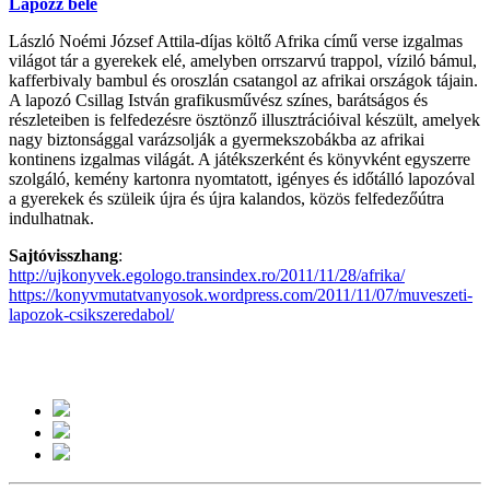
Lapozz bele
László Noémi József Attila-díjas költő Afrika című verse izgalmas
világot tár a gyerekek elé, amelyben orrszarvú trappol, víziló bámul,
kafferbivaly bambul és oroszlán csatangol az afrikai országok tájain.
A lapozó Csillag István grafikusművész színes, barátságos és
részleteiben is felfedezésre ösztönző illusztrációival készült, amelyek
nagy biztonsággal varázsolják a gyermekszobákba az afrikai
kontinens izgalmas világát. A játékszerként és könyvként egyszerre
szolgáló, kemény kartonra nyomtatott, igényes és időtálló lapozóval
a gyerekek és szüleik újra és újra kalandos, közös felfedezőútra
indulhatnak.
Sajtóvisszhang
:
http://ujkonyvek.egologo.transindex.ro/2011/11/28/afrika/
https://konyvmutatvanyosok.wordpress.com/2011/11/07/muveszeti-
lapozok-csikszeredabol/