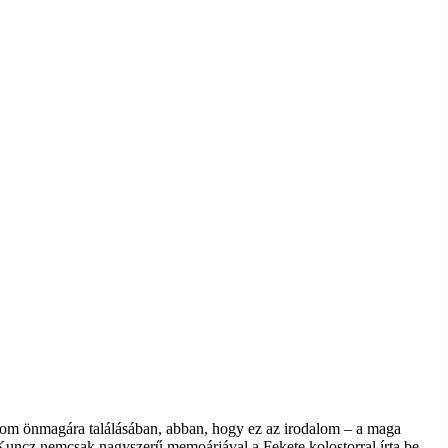
alom önmagára találásában, abban, hogy ez az irodalom – a maga
Kuncz nemcsak nagyszerű memoárjával a Fekete kolostorral írta be