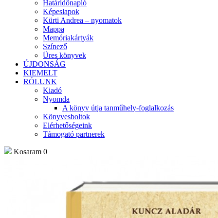
Határidőnapló
Képeslapok
Kürti Andrea – nyomatok
Mappa
Memóriakártyák
Színező
Üres könyvek
ÚJDONSÁG
KIEMELT
RÓLUNK
Kiadó
Nyomda
A könyv útja tanműhely-foglalkozás
Könyvesboltok
Elérhetőségeink
Támogató partnerek
Kosaram
0