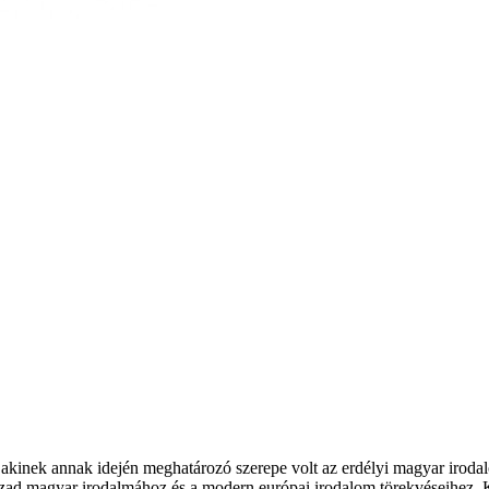
 akinek annak idején meghatározó szerepe volt az erdélyi magyar irod
zázad magyar irodalmához és a modern európai irodalom törekvéseihez. 