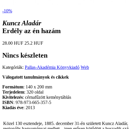
-10%
Kuncz Aladár
Erdély az én hazám
28.00 HUF
25.2 HUF
Nincs készleten
Kategóriák:
Pallas-Akadémia Könyvkiadó
Web
Válogatott tanulmányok és cikkek
Formátum
: 140 x 200 mm
Terjedelem
: 320 oldal
Kivitelezés
: cérnafűzött keménytáblás
ISBN
: 978-973-665-357-5
Kiadás éve
: 2013
Közel 130 esztendeje, 1885. december 31-én született Kuncz Aladár,
regionális hagyományai mellett – igen erősen kötődött a huszadik s