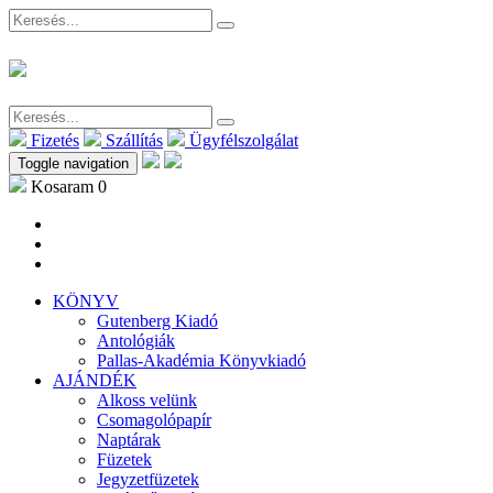
Fizetés
Szállítás
Ügyfélszolgálat
Toggle navigation
Kosaram
0
KÖNYV
Gutenberg Kiadó
Antológiák
Pallas-Akadémia Könyvkiadó
AJÁNDÉK
Alkoss velünk
Csomagolópapír
Naptárak
Füzetek
Jegyzetfüzetek