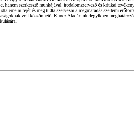
be, hanem szerkesztő munkájával, irodalomszervező és kritikai tevékeny
dta emelni fejét és meg tudta szervezni a megmaradás szellemi erőforrá
rsaságoknak volt köszönhető. Kuncz Aladár mindegyikben meghatározó m
kulására.