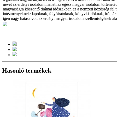
nevét az erdélyi irodalom mellett az egész magyar irodalom történeté
magyarságra köszöntő drámai időszakban ez a nemzeti közösség fel tu
intézményeknek: lapoknak, folyóiratoknak, könyvkiadóknak, írói tá
igen nagy hatása volt az erdélyi magyar irodalom szellemiségének ala
Hasonló termékek