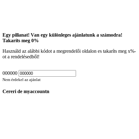
Egy pillanat! Van egy különleges ajánlatunk a számodra!
Takaríts meg
0
%
Használd az alábbi kódot a megrendelői oldalon es takaríts meg
x
%-
ot a rendelésedből!
000000
Nem érdekel az ajánlat
Cereri de myaccountn