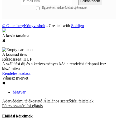
Egyetértek:
Adatvédelmi tájékoztató
© GutenbergKönyvesbolt
- Created with
Soldigo
A kosár tartalma
✖
A kosarad üres
Részösszeg:
HUF
A szállítási díj és a kedvezményes kód a rendelési űrlapnál lesz
kiszámítva
Rendelés leadása
Válassz nyelvet
✖
Magyar
Adatvédelmi tájékoztató
Általános szerződési feltételek
Pénzvisszatérítési eljárás
Elállási kérelmek