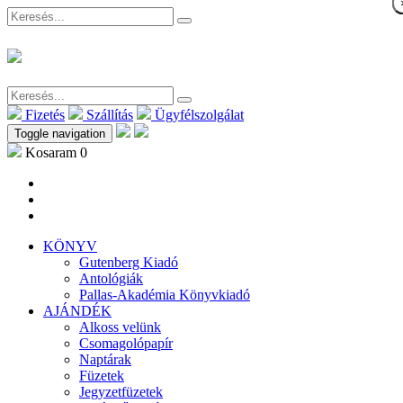
Fizetés
Szállítás
Ügyfélszolgálat
Toggle navigation
Kosaram
0
KÖNYV
Gutenberg Kiadó
Antológiák
Pallas-Akadémia Könyvkiadó
AJÁNDÉK
Alkoss velünk
Csomagolópapír
Naptárak
Füzetek
Jegyzetfüzetek