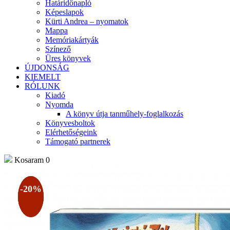
Határidőnapló
Képeslapok
Kürti Andrea – nyomatok
Mappa
Memóriakártyák
Színező
Üres könyvek
ÚJDONSÁG
KIEMELT
RÓLUNK
Kiadó
Nyomda
A könyv útja tanműhely-foglalkozás
Könyvesboltok
Elérhetőségeink
Támogató partnerek
Kosaram
0
-20%
-20%
-20%