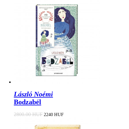
László Noémi
Bodzabél
2800.00 HUF
2240 HUF