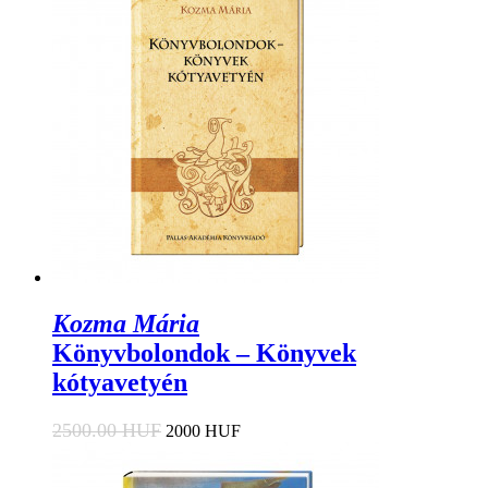
Kozma Mária
Könyvbolondok – Könyvek
kótyavetyén
2500.00 HUF
2000 HUF