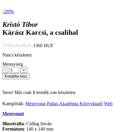
-20%
Kristó Tibor
Kárász Karcsi, a csalihal
1700.00 HUF
1360 HUF
Nincs készleten
Mennyiség
-
+
Kosárba tesz
Siess! Már csak
1
termék van készleten.
Kategóriák:
Mesevonat
Pallas-Akadémia Könyvkiadó
Web
Mesevonat
Illusztrálta
: Csillag István
Formátum
: 140 x 140 mm