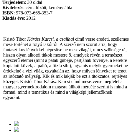
Terjedelem
: 30 oldal
Kivitelezés
: cérnafűzött, keménytábla
ISBN
: 978-973-665-353-7
Kiadás
éve
: 2012
Kristó Tibor
Kárász Karcsi, a csalihal
című verse eredeti, szellemes
mese-történet a folyó lakóiról. A szerző nem szorul arra, hogy
fantasztikus lényekkel népesítse be mesevilágát, nincs szüksége rá,
hiszen olyan alkotói titkok mestere ő, amelyek révén a természet
egyszerű elemei (mint a patak gübéje, partjának fövenye, a kerekre
koptatott kövek, a palló, a fűzfa stb.), ugyanis melyik gyermeket ne
érdekelné a vízi világ, egyáltalán az, hogy milyen lényeket rejteget
az irtóztató mélység. Kik és mik lakják be ezt a titokzatos, rejtélyes
közeget. Kristó Tibor Kárász Karcsi című mese-verse megfelel a
magyar gyermekirodalom magasra állított mércéje szerint is mind a
formai, mind a tematikus és mind a világképi jellemzőknek
egyaránt.