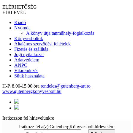
ELÉRHETŐSÉG
HÍRLEVÉL
Kiadó
Nyomda
A könyv útja tanműhely-foglalkozás
Könyvesboltok
Általános szerződési feltételek
Fizetés és szállítás
Jogi nyilatkozat
Adatvédelem
ANPC
Vitarendezés
Sütik használata
H-P, 8.00-15.00 óra
rendeles@gutenberg-art.ro
www.gutenbergkonyvesbolt.hu
Iratkozzon fel hírlevelünkre
Iratkozz fel a(z) GutenbergKönyvesbolt hírlevelére