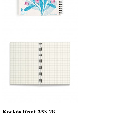
Kockás füzet A5S 28