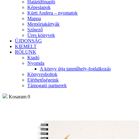
Határidőnapló
Képeslapok
Kürti Andrea – nyomatok
Mappa
Memóriakártyák
Színező
Üres könyvek
ÚJDONSÁG
KIEMELT
RÓLUNK
Kiadó
Nyomda
A könyv útja tanműhely-foglalkozás
Könyvesboltok
Elérhetőségeink
Támogató partnerek
Kosaram
0