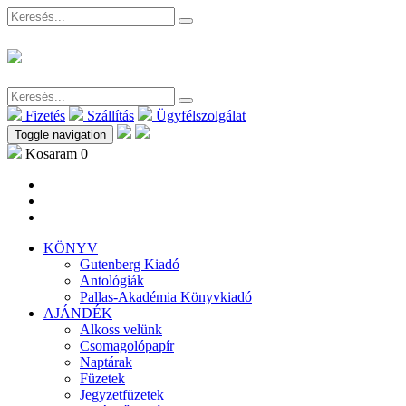
Fizetés
Szállítás
Ügyfélszolgálat
Toggle navigation
Kosaram
0
KÖNYV
Gutenberg Kiadó
Antológiák
Pallas-Akadémia Könyvkiadó
AJÁNDÉK
Alkoss velünk
Csomagolópapír
Naptárak
Füzetek
Jegyzetfüzetek