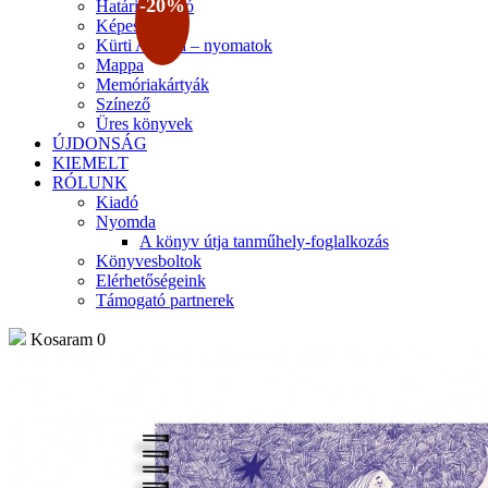
-20%
Határidőnapló
Képeslapok
Kürti Andrea – nyomatok
Mappa
Memóriakártyák
Színező
Üres könyvek
ÚJDONSÁG
KIEMELT
RÓLUNK
Kiadó
Nyomda
A könyv útja tanműhely-foglalkozás
Könyvesboltok
Elérhetőségeink
Támogató partnerek
Kosaram
0