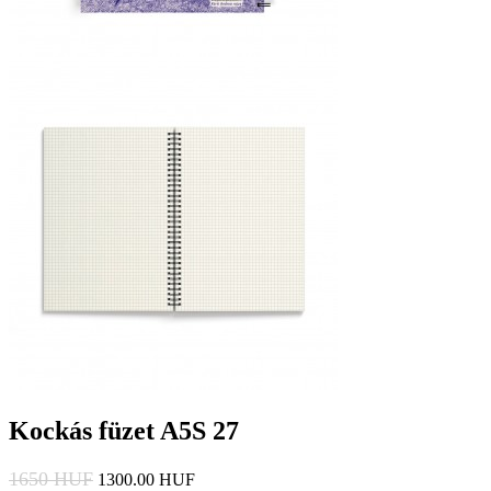
Kockás füzet A5S 27
1650 HUF
1300.00 HUF