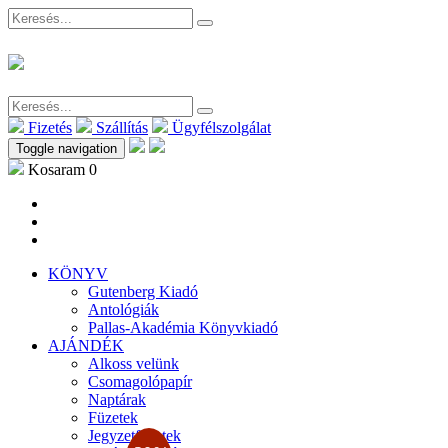
Fizetés
Szállítás
Ügyfélszolgálat
Toggle navigation
Kosaram
0
KÖNYV
Gutenberg Kiadó
Antológiák
Pallas-Akadémia Könyvkiadó
AJÁNDÉK
Alkoss velünk
Csomagolópapír
Naptárak
Füzetek
Jegyzetfüzetek