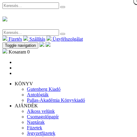
Fizetés
Szállítás
Ügyfélszolgálat
Toggle navigation
Kosaram
0
KÖNYV
Gutenberg Kiadó
Antológiák
Pallas-Akadémia Könyvkiadó
AJÁNDÉK
Alkoss velünk
Csomagolópapír
Naptárak
Füzetek
Jegyzetfüzetek