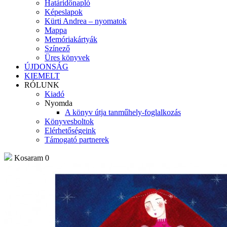
Határidőnapló
Képeslapok
Kürti Andrea – nyomatok
Mappa
Memóriakártyák
Színező
Üres könyvek
ÚJDONSÁG
KIEMELT
RÓLUNK
Kiadó
Nyomda
A könyv útja tanműhely-foglalkozás
Könyvesboltok
Elérhetőségeink
Támogató partnerek
Kosaram
0