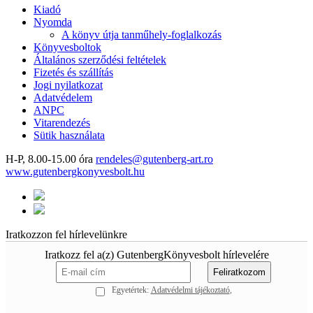
Kiadó
Nyomda
A könyv útja tanműhely-foglalkozás
Könyvesboltok
Általános szerződési feltételek
Fizetés és szállítás
Jogi nyilatkozat
Adatvédelem
ANPC
Vitarendezés
Sütik használata
H-P, 8.00-15.00 óra
rendeles@gutenberg-art.ro
www.gutenbergkonyvesbolt.hu
Iratkozzon fel hírlevelünkre
Iratkozz fel a(z) GutenbergKönyvesbolt hírlevelére
Egyetértek:
Adatvédelmi tájékoztató