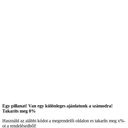
Egy pillanat! Van egy különleges ajánlatunk a számodra!
Takaríts meg
0
%
Használd az alábbi kódot a megrendelői oldalon es takaríts meg
x
%-
ot a rendelésedből!