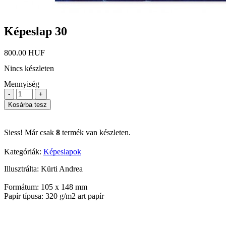
Képeslap 30
800.00 HUF
Nincs készleten
Mennyiség
-
+
Kosárba tesz
Siess! Már csak
8
termék van készleten.
Kategóriák:
Képeslapok
Illusztrálta: Kürti Andrea
Formátum: 105 x 148 mm
Papír típusa: 320 g/m2 art papír