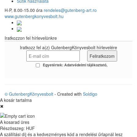
Sütik használata
H-P, 8.00-15.00 óra
rendeles@gutenberg-art.ro
www.gutenbergkonyvesbolt.hu
Iratkozzon fel hírlevelünkre
Iratkozz fel a(z) GutenbergKönyvesbolt hírlevelére
Egyetértek:
Adatvédelmi tájékoztató
© GutenbergKönyvesbolt
- Created with
Soldigo
A kosár tartalma
✖
A kosarad üres
Részösszeg:
HUF
A szállítási díj és a kedvezményes kód a rendelési űrlapnál lesz