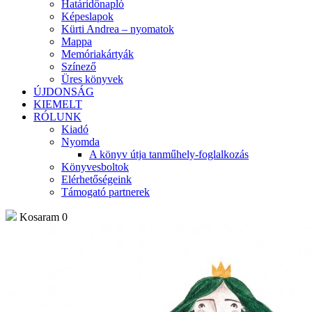
Határidőnapló
Képeslapok
Kürti Andrea – nyomatok
Mappa
Memóriakártyák
Színező
Üres könyvek
ÚJDONSÁG
KIEMELT
RÓLUNK
Kiadó
Nyomda
A könyv útja tanműhely-foglalkozás
Könyvesboltok
Elérhetőségeink
Támogató partnerek
Kosaram
0