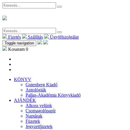
Fizetés
Szállítás
Ügyfélszolgálat
Toggle navigation
Kosaram
0
KÖNYV
Gutenberg Kiadó
Antológiák
Pallas-Akadémia Könyvkiadó
AJÁNDÉK
Alkoss velünk
Csomagolópapír
Naptárak
Füzetek
Jegyzetfüzetek