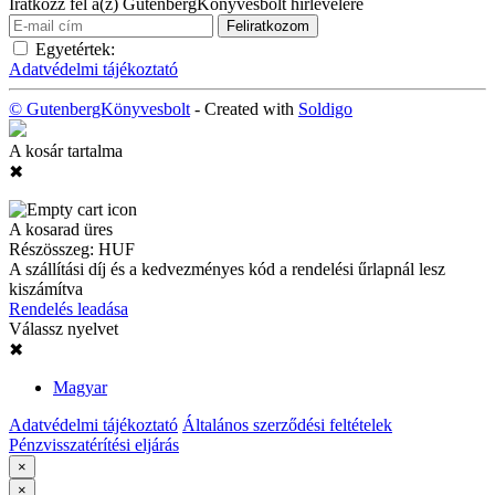
Iratkozz fel a(z) GutenbergKönyvesbolt hírlevelére
Egyetértek:
Adatvédelmi tájékoztató
© GutenbergKönyvesbolt
- Created with
Soldigo
A kosár tartalma
✖
A kosarad üres
Részösszeg:
HUF
A szállítási díj és a kedvezményes kód a rendelési űrlapnál lesz
kiszámítva
Rendelés leadása
Válassz nyelvet
✖
Magyar
Adatvédelmi tájékoztató
Általános szerződési feltételek
Pénzvisszatérítési eljárás
×
×