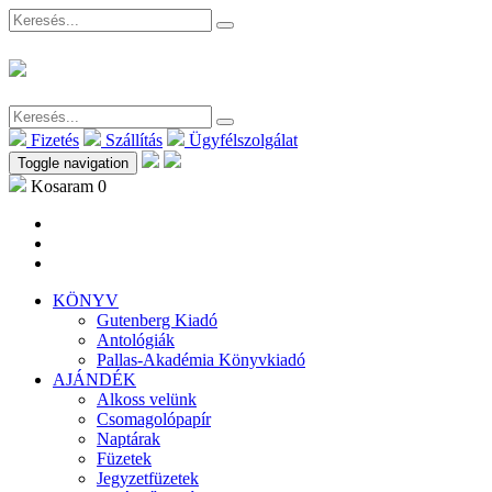
Fizetés
Szállítás
Ügyfélszolgálat
Toggle navigation
Kosaram
0
KÖNYV
Gutenberg Kiadó
Antológiák
Pallas-Akadémia Könyvkiadó
AJÁNDÉK
Alkoss velünk
Csomagolópapír
Naptárak
Füzetek
Jegyzetfüzetek