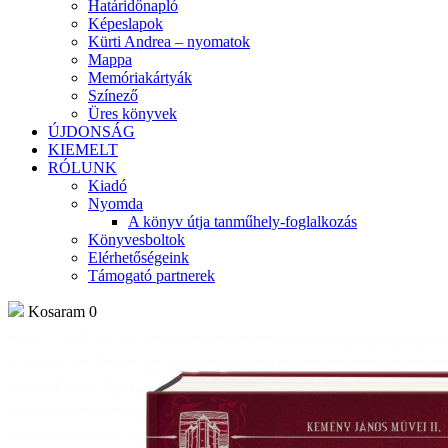
Határidőnapló
Képeslapok
Kürti Andrea – nyomatok
Mappa
Memóriakártyák
Színező
Üres könyvek
ÚJDONSÁG
KIEMELT
RÓLUNK
Kiadó
Nyomda
A könyv útja tanműhely-foglalkozás
Könyvesboltok
Elérhetőségeink
Támogató partnerek
Kosaram
0