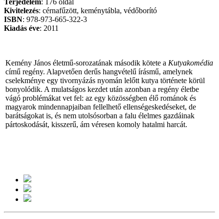
Terjedelem
: 176 oldal
Kivitelezés
: cérnafűzött, keménytábla
, védőborító
ISBN
: 978-973-665-322-3
Kiadás
éve
: 2011
Kemény János életmű-sorozatának második kötete a
Kutyakomédia
című regény. Alapvetően derűs hangvételű írásmű, amelynek
cselekménye egy tivornyázás nyomán lelőtt kutya története körül
bonyolódik. A mulatságos kezdet után azonban a regény életbe
vágó problémákat vet fel: az egy közösségben élő románok és
magyarok mindennapjaiban fellelhető ellenségeskedéseket, de
barátságokat is, és nem utolsósorban a falu élelmes gazdáinak
pártoskodását, kisszerű, ám véresen komoly hatalmi harcát.