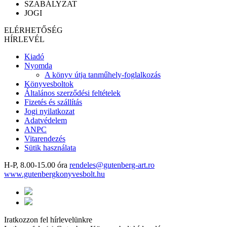
SZABÁLYZAT
JOGI
ELÉRHETŐSÉG
HÍRLEVÉL
Kiadó
Nyomda
A könyv útja tanműhely-foglalkozás
Könyvesboltok
Általános szerződési feltételek
Fizetés és szállítás
Jogi nyilatkozat
Adatvédelem
ANPC
Vitarendezés
Sütik használata
H-P, 8.00-15.00 óra
rendeles@gutenberg-art.ro
www.gutenbergkonyvesbolt.hu
Iratkozzon fel hírlevelünkre