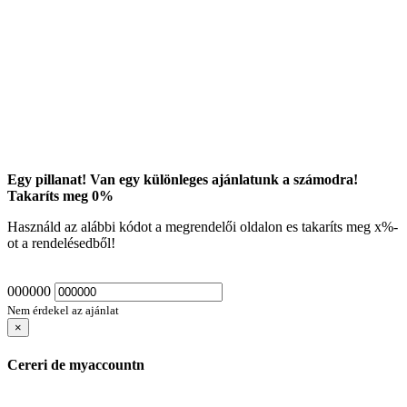
Egy pillanat! Van egy különleges ajánlatunk a számodra!
Takaríts meg
0
%
Használd az alábbi kódot a megrendelői oldalon es takaríts meg
x
%-
ot a rendelésedből!
000000
Nem érdekel az ajánlat
×
Cereri de myaccountn