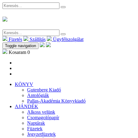
Fizetés
Szállítás
Ügyfélszolgálat
Toggle navigation
Kosaram
0
KÖNYV
Gutenberg Kiadó
Antológiák
Pallas-Akadémia Könyvkiadó
AJÁNDÉK
Alkoss velünk
Csomagolópapír
Naptárak
Füzetek
Jegyzetfüzetek