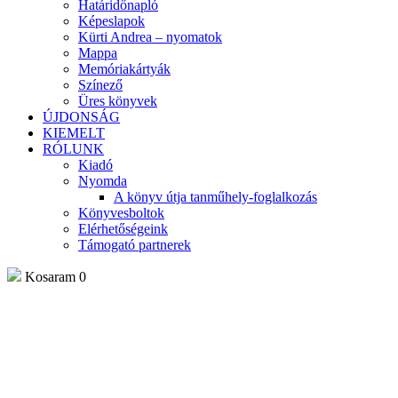
Határidőnapló
Képeslapok
Kürti Andrea – nyomatok
Mappa
Memóriakártyák
Színező
Üres könyvek
ÚJDONSÁG
KIEMELT
RÓLUNK
Kiadó
Nyomda
A könyv útja tanműhely-foglalkozás
Könyvesboltok
Elérhetőségeink
Támogató partnerek
Kosaram
0