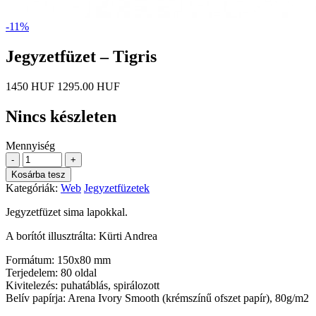
-11%
Jegyzetfüzet – Tigris
1450 HUF
1295.00 HUF
Nincs készleten
Mennyiség
-
+
Kosárba tesz
Kategóriák:
Web
Jegyzetfüzetek
Jegyzetfüzet sima lapokkal.
A borítót illusztrálta: Kürti Andrea
Formátum: 150x80 mm
Terjedelem: 80 oldal
Kivitelezés: puhatáblás, spirálozott
Belív papírja: Arena Ivory Smooth (krémszínű ofszet papír), 80g/m2