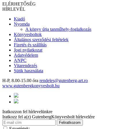
ELÉRHETŐSÉG
HÍRLEVÉL
Kiadó
Nyomda
A könyv útja tanműhely-foglalkozás
Könyvesboltok
Általános szerződési feltételek
Fizetés és szállítás
Jogi nyilatkozat
Adatvédelem
ANPC
Vitarendezés
Sütik használata
H-P, 8.00-15.00 óra
rendeles@gutenberg-art.ro
www.gutenbergkonyvesbolt.hu
Iratkozzon fel hírlevelünkre
Iratkozz fel a(z) GutenbergKönyvesbolt hírlevelére
Egyetértek: