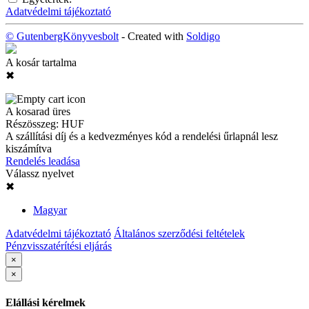
Adatvédelmi tájékoztató
© GutenbergKönyvesbolt
- Created with
Soldigo
A kosár tartalma
✖
A kosarad üres
Részösszeg:
HUF
A szállítási díj és a kedvezményes kód a rendelési űrlapnál lesz
kiszámítva
Rendelés leadása
Válassz nyelvet
✖
Magyar
Adatvédelmi tájékoztató
Általános szerződési feltételek
Pénzvisszatérítési eljárás
×
×
Elállási kérelmek