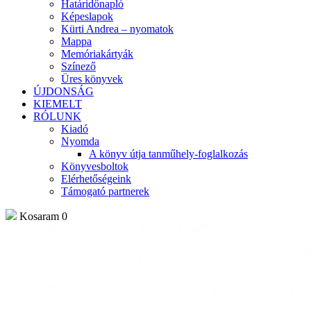
Határidőnapló
Képeslapok
Kürti Andrea – nyomatok
Mappa
Memóriakártyák
Színező
Üres könyvek
ÚJDONSÁG
KIEMELT
RÓLUNK
Kiadó
Nyomda
A könyv útja tanműhely-foglalkozás
Könyvesboltok
Elérhetőségeink
Támogató partnerek
Kosaram
0