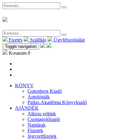
Fizetés
Szállítás
Ügyfélszolgálat
Toggle navigation
Kosaram
0
KÖNYV
Gutenberg Kiadó
Antológiák
Pallas-Akadémia Könyvkiadó
AJÁNDÉK
Alkoss velünk
Csomagolópapír
Naptárak
Füzetek
Jegyzetfüzetek