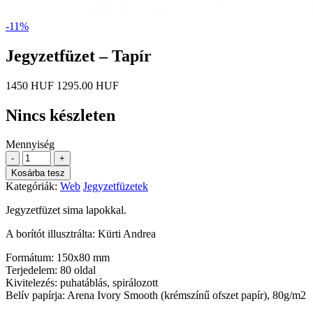
-11%
Jegyzetfüzet – Tapír
1450 HUF
1295.00 HUF
Nincs készleten
Mennyiség
-
+
Kosárba tesz
Kategóriák:
Web
Jegyzetfüzetek
Jegyzetfüzet sima lapokkal.
A borítót illusztrálta: Kürti Andrea
Formátum: 150x80 mm
Terjedelem: 80 oldal
Kivitelezés: puhatáblás, spirálozott
Belív papírja: Arena Ivory Smooth (krémszínű ofszet papír), 80g/m2