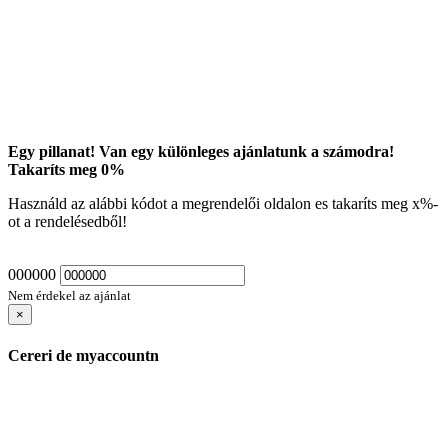
Egy pillanat! Van egy különleges ajánlatunk a számodra!
Takaríts meg
0
%
Használd az alábbi kódot a megrendelői oldalon es takaríts meg
x
%-
ot a rendelésedből!
000000
Nem érdekel az ajánlat
×
Cereri de myaccountn