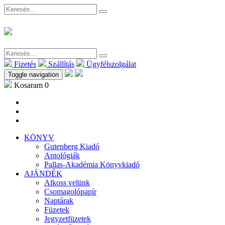
Fizetés
Szállítás
Ügyfélszolgálat
Toggle navigation
Kosaram
0
KÖNYV
Gutenberg Kiadó
Antológiák
Pallas-Akadémia Könyvkiadó
AJÁNDÉK
Alkoss velünk
Csomagolópapír
Naptárak
Füzetek
Jegyzetfüzetek