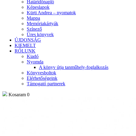
Határidőnapló
Képeslapok
Kürti Andrea – nyomatok
Mappa
Memóriakártyák
Színező
Üres könyvek
ÚJDONSÁG
KIEMELT
RÓLUNK
Kiadó
Nyomda
A könyv útja tanműhely-foglalkozás
Könyvesboltok
Elérhetőségeink
Támogató partnerek
Kosaram
0