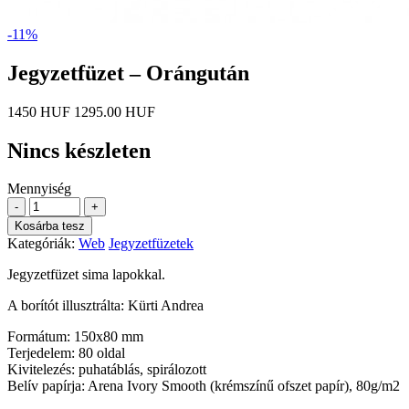
-11%
Jegyzetfüzet – Orángután
1450 HUF
1295.00 HUF
Nincs készleten
Mennyiség
-
+
Kosárba tesz
Kategóriák:
Web
Jegyzetfüzetek
Jegyzetfüzet sima lapokkal.
A borítót illusztrálta: Kürti Andrea
Formátum: 150x80 mm
Terjedelem: 80 oldal
Kivitelezés: puhatáblás, spirálozott
Belív papírja: Arena Ivory Smooth (krémszínű ofszet papír), 80g/m2