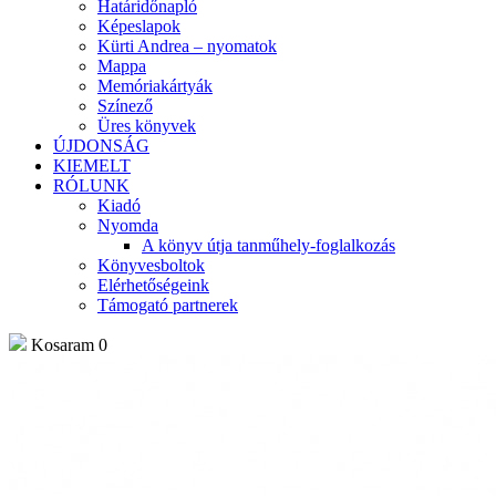
Határidőnapló
Képeslapok
Kürti Andrea – nyomatok
Mappa
Memóriakártyák
Színező
Üres könyvek
ÚJDONSÁG
KIEMELT
RÓLUNK
Kiadó
Nyomda
A könyv útja tanműhely-foglalkozás
Könyvesboltok
Elérhetőségeink
Támogató partnerek
Kosaram
0