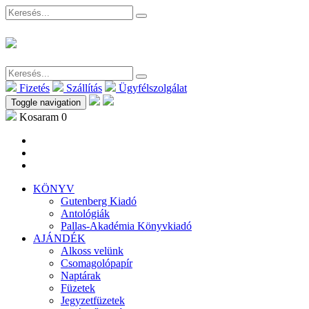
Fizetés
Szállítás
Ügyfélszolgálat
Toggle navigation
Kosaram
0
KÖNYV
Gutenberg Kiadó
Antológiák
Pallas-Akadémia Könyvkiadó
AJÁNDÉK
Alkoss velünk
Csomagolópapír
Naptárak
Füzetek
Jegyzetfüzetek