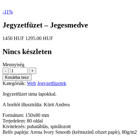
-11%
Jegyzetfüzet – Jegesmedve
1450 HUF
1295.00 HUF
Nincs készleten
Mennyiség
-
+
Kosárba tesz
Kategóriák:
Web
Jegyzetfüzetek
Jegyzetfüzet sima lapokkal.
A borítót illusztrálta: Kürti Andrea
Formátum: 150x80 mm
Terjedelem: 80 oldal
Kivitelezés: puhatáblás, spirálozott
Belív papírja: Arena Ivory Smooth (krémszínű ofszet papír), 80g/m2