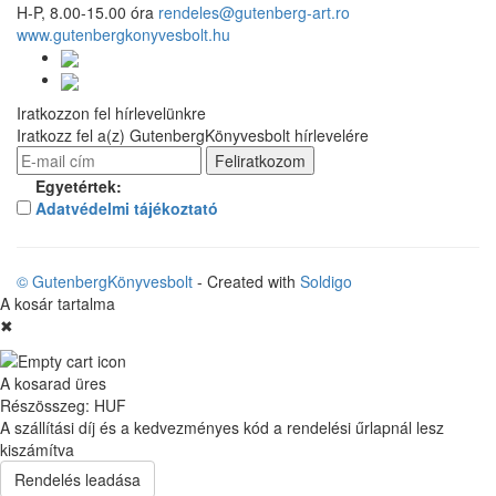
H-P, 8.00-15.00 óra
rendeles@gutenberg-art.ro
www.gutenbergkonyvesbolt.hu
Iratkozzon fel hírlevelünkre
Iratkozz fel a(z) GutenbergKönyvesbolt hírlevelére
Egyetértek:
Adatvédelmi tájékoztató
© GutenbergKönyvesbolt
- Created with
Soldigo
A kosár tartalma
✖
A kosarad üres
Részösszeg:
HUF
A szállítási díj és a kedvezményes kód a rendelési űrlapnál lesz
kiszámítva
Rendelés leadása