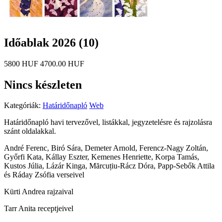
Időablak 2026 (10)
5800 HUF
4700.00 HUF
Nincs készleten
Kategóriák:
Határidőnapló
Web
Határidőnapló havi tervezővel, listákkal, jegyzetelésre és rajzolásra
szánt oldalakkal.
André Ferenc, Biró Sára, Demeter Arnold, Ferencz-Nagy Zoltán,
Győrfi Kata, Kállay Eszter, Kemenes Henriette, Korpa Tamás,
Kustos Júlia, Lázár Kinga, Mărcuțiu-Rácz Dóra, Papp-Sebők Attila
és Ráday Zsófia verseivel
Kürti Andrea rajzaival
Tarr Anita receptjeivel