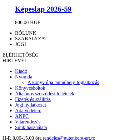
Képeslap 2026-59
800.00 HUF
RÓLUNK
SZABÁLYZAT
JOGI
ELÉRHETŐSÉG
HÍRLEVÉL
Kiadó
Nyomda
A könyv útja tanműhely-foglalkozás
Könyvesboltok
Általános szerződési feltételek
Fizetés és szállítás
Jogi nyilatkozat
Adatvédelem
ANPC
Vitarendezés
Sütik használata
H-P, 8.00-15.00 óra
rendeles@gutenberg-art.ro