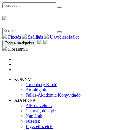
Fizetés
Szállítás
Ügyfélszolgálat
Toggle navigation
Kosaram
0
KÖNYV
Gutenberg Kiadó
Antológiák
Pallas-Akadémia Könyvkiadó
AJÁNDÉK
Alkoss velünk
Csomagolópapír
Naptárak
Füzetek
Jegyzetfüzetek