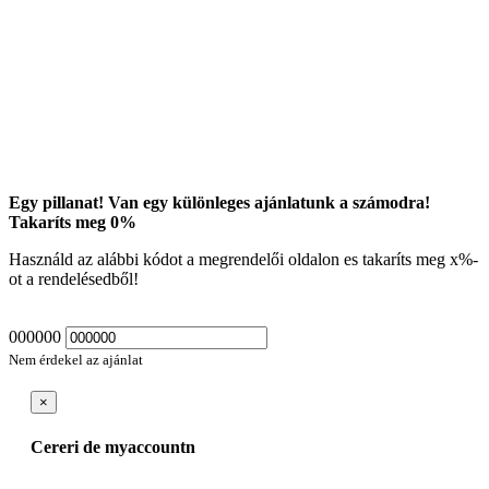
Egy pillanat! Van egy különleges ajánlatunk a számodra!
Takaríts meg
0
%
Használd az alábbi kódot a megrendelői oldalon es takaríts meg
x
%-
ot a rendelésedből!
000000
Nem érdekel az ajánlat
×
Cereri de myaccountn