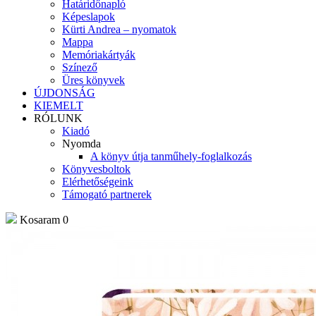
Határidőnapló
Képeslapok
Kürti Andrea – nyomatok
Mappa
Memóriakártyák
Színező
Üres könyvek
ÚJDONSÁG
KIEMELT
RÓLUNK
Kiadó
Nyomda
A könyv útja tanműhely-foglalkozás
Könyvesboltok
Elérhetőségeink
Támogató partnerek
Kosaram
0