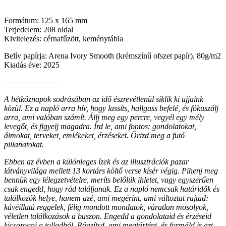
Formátum: 125 x 165 mm
Terjedelem: 208 oldal
Kivitelezés: cérnafűzött, keménytábla
Belív papírja: Arena Ivory Smooth (krémszínű ofszet papír), 80g/m2
Kiadás éve: 2025
––––––––––––––
A hétköznapok sodrásában az idő észrevétlenül siklik ki ujjaink
közül. Ez a napló arra hív, hogy lassíts, hallgass befelé, és fókuszálj
arra, ami valóban számít. Állj meg egy percre, vegyél egy mély
levegőt, és figyelj magadra. Írd le, ami fontos: gondolatokat,
álmokat, terveket, emlékeket, érzéseket. Őrizd meg a futó
pillanatokat.
Ebben az évben a különleges ízek és az illusztrációk pazar
látványvilága mellett 13 kortárs költő verse kísér végig. Pihenj meg
bennük egy lélegzetvételre, meríts belőlük ihletet, vagy egyszerűen
csak engedd, hogy rád találjanak. Ez a napló nemcsak határidők és
találkozók helye, hanem azé, ami megérint, ami változtat rajtad:
kávéillatú reggelek, félig mondott mondatok, váratlan mosolyok,
véletlen találkozások a buszon. Engedd a gondolataid és érzéseid
kicsorogni a tolladból. Rögzítsd, ami megtörtént, és formáld is azt,