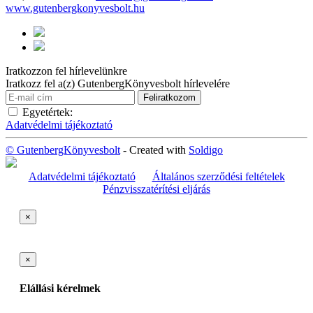
www.gutenbergkonyvesbolt.hu
Iratkozzon fel hírlevelünkre
Iratkozz fel a(z) GutenbergKönyvesbolt hírlevelére
Egyetértek:
Adatvédelmi tájékoztató
© GutenbergKönyvesbolt
- Created with
Soldigo
Adatvédelmi tájékoztató
Általános szerződési feltételek
Pénzvisszatérítési eljárás
×
×
Elállási kérelmek