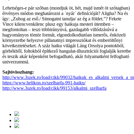
Lehetséges-e pár szóban (mondjuk öt, hét, majd ismét öt szótagban)
érvényes módon meghatározni a ˈnyárˈ definícióját? Aligha? Na és
így: „Zuhog az eső./ Simogatni tanulja/ az ég a földet.”? Fekete
Vince kilencvenkilenc plusz egy haikuja mesteri ütemben –
megfontoltan – teszi többirányúvá, gazdagabb villódzásúvá a
hagyományos tömör formát, elgondolkodtatóan ismerős, énközeli
környezetbe helyezve pillanatnyi impressziókat és emberöltőnyi
következtetéseket. A száz haiku világát Láng Orsolya pontokból,
görbékből, foltokból építkező hangulat-illusztrációi foglalják keretbe
és teszik akár képenként befogadható, akár folyamatként felfogható
univerzummá.
Sajtóvisszhang:
http://www.3szek.ro/load/cikk/99032/haikuk_es_alkalmi_versek_a_m
https://www.helikon.ro/szelharfa-991-haiku/
http://www.3szek.ro/load/cikk/99153/alkalmi_szelharfa