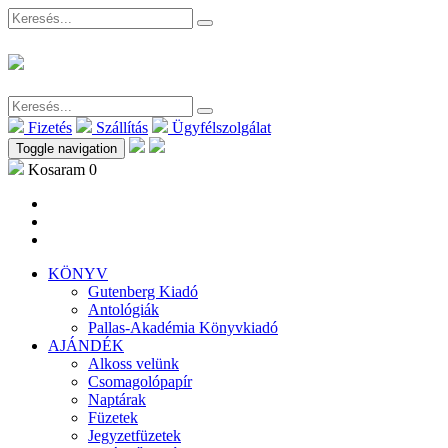
Fizetés
Szállítás
Ügyfélszolgálat
Toggle navigation
Kosaram
0
KÖNYV
Gutenberg Kiadó
Antológiák
Pallas-Akadémia Könyvkiadó
AJÁNDÉK
Alkoss velünk
Csomagolópapír
Naptárak
Füzetek
Jegyzetfüzetek