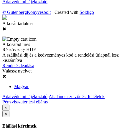
Adatvédelmi tájékoztató
© GutenbergKönyvesbolt
- Created with
Soldigo
A kosár tartalma
✖
A kosarad üres
Részösszeg:
HUF
A szállítási díj és a kedvezményes kód a rendelési űrlapnál lesz
kiszámítva
Rendelés leadása
Válassz nyelvet
✖
Magyar
Adatvédelmi tájékoztató
Általános szerződési feltételek
Pénzvisszatérítési eljárás
×
×
Elállási kérelmek