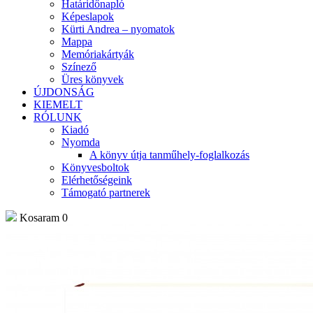
Határidőnapló
Képeslapok
Kürti Andrea – nyomatok
Mappa
Memóriakártyák
Színező
Üres könyvek
ÚJDONSÁG
KIEMELT
RÓLUNK
Kiadó
Nyomda
A könyv útja tanműhely-foglalkozás
Könyvesboltok
Elérhetőségeink
Támogató partnerek
Kosaram
0