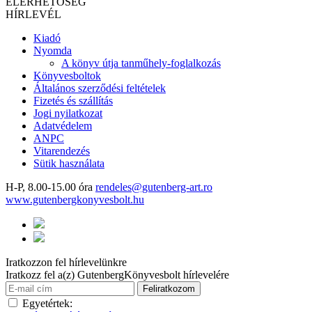
ELÉRHETŐSÉG
HÍRLEVÉL
Kiadó
Nyomda
A könyv útja tanműhely-foglalkozás
Könyvesboltok
Általános szerződési feltételek
Fizetés és szállítás
Jogi nyilatkozat
Adatvédelem
ANPC
Vitarendezés
Sütik használata
H-P, 8.00-15.00 óra
rendeles@gutenberg-art.ro
www.gutenbergkonyvesbolt.hu
Iratkozzon fel hírlevelünkre
Iratkozz fel a(z) GutenbergKönyvesbolt hírlevelére
Egyetértek: