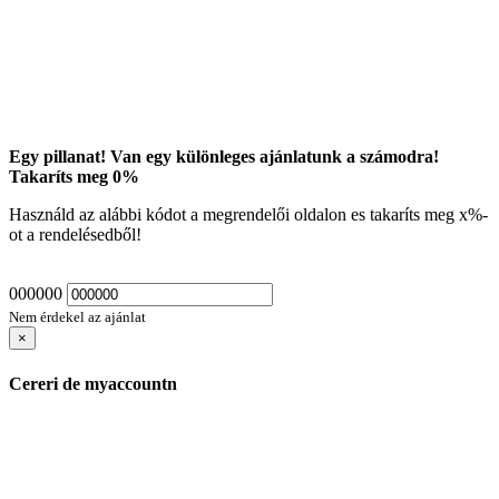
Egy pillanat! Van egy különleges ajánlatunk a számodra!
Takaríts meg
0
%
Használd az alábbi kódot a megrendelői oldalon es takaríts meg
x
%-
ot a rendelésedből!
000000
Nem érdekel az ajánlat
×
Cereri de myaccountn