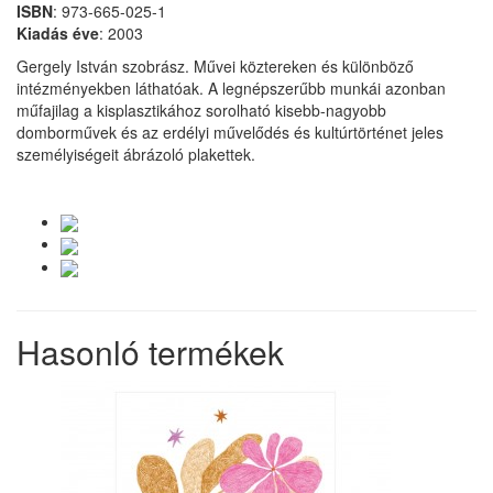
ISBN
: 973-665-025-1
Kiadás
éve
: 2003
Gergely István szobrász. Művei köztereken és különböző
intézményekben láthatóak. A legnépszerűbb munkái azonban
műfajilag a kisplasztikához sorolható kisebb-nagyobb
domborművek és az erdélyi művelődés és kultúrtörténet jeles
személyiségeit ábrázoló plakettek.
Hasonló termékek