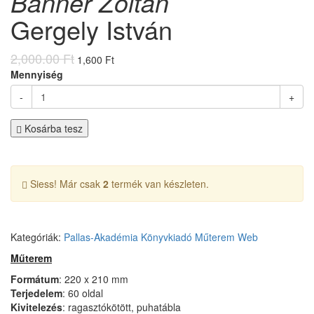
Banner Zoltán
Gergely István
2,000.00 Ft
1,600 Ft
Mennyiség
-
+
Kosárba tesz
Siess! Már csak
2
termék van készleten.
Kategóriák:
Pallas-Akadémia Könyvkiadó
Műterem
Web
Műterem
Formátum
: 220 x 210 mm
Terjedelem
: 60 oldal
Kivitelezés
: ragasztókötött, puhatábla