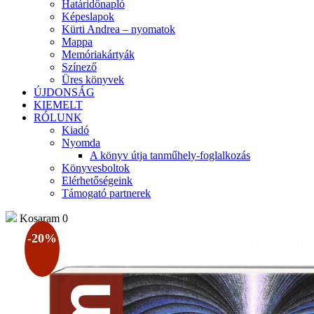
Határidőnapló
Képeslapok
Kürti Andrea – nyomatok
Mappa
Memóriakártyák
Színező
Üres könyvek
ÚJDONSÁG
KIEMELT
RÓLUNK
Kiadó
Nyomda
A könyv útja tanműhely-foglalkozás
Könyvesboltok
Elérhetőségeink
Támogató partnerek
Kosaram
0
-20%