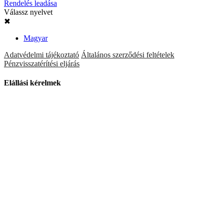
Rendelés leadása
Válassz nyelvet
✖
Magyar
Adatvédelmi tájékoztató
Általános szerződési feltételek
Pénzvisszatérítési eljárás
Elállási kérelmek