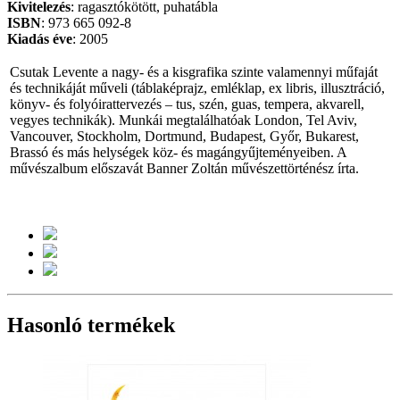
Kivitelezés
: ragasztókötött, puhatábla
ISBN
: 973 665 092-8
Kiadás
éve
: 2005
Csutak Levente a nagy- és a kisgrafika szinte valamennyi műfaját
és technikáját műveli (táblaképrajz, emléklap, ex libris, illusztráció,
könyv- és folyóirattervezés – tus, szén, guas, tempera, akvarell,
vegyes technikák). Munkái megtalálhatóak London, Tel Aviv,
Vancouver, Stockholm, Dortmund, Budapest, Győr, Bukarest,
Brassó és más helységek köz- és magángyűjteményeiben. A
művészalbum előszavát Banner Zoltán művészettörténész írta.
Hasonló termékek