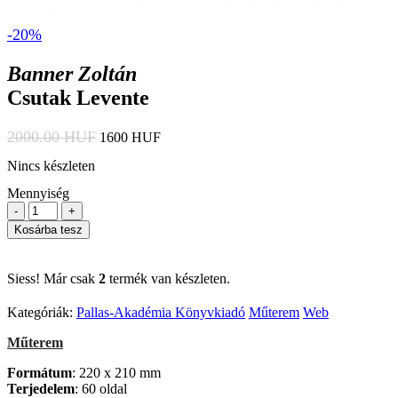
-20%
Banner Zoltán
Csutak Levente
2000.00 HUF
1600 HUF
Nincs készleten
Mennyiség
-
+
Kosárba tesz
Siess! Már csak
2
termék van készleten.
Kategóriák:
Pallas-Akadémia Könyvkiadó
Műterem
Web
Műterem
Formátum
: 220 x 210 mm
Terjedelem
: 60 oldal