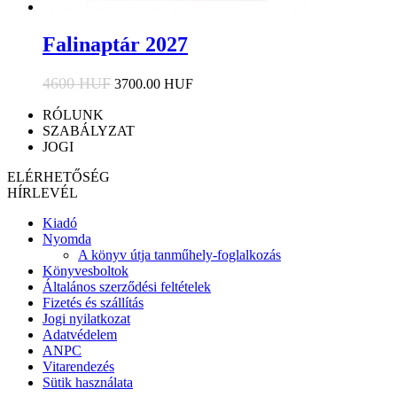
Falinaptár 2027
4600 HUF
3700.00 HUF
RÓLUNK
SZABÁLYZAT
JOGI
ELÉRHETŐSÉG
HÍRLEVÉL
Kiadó
Nyomda
A könyv útja tanműhely-foglalkozás
Könyvesboltok
Általános szerződési feltételek
Fizetés és szállítás
Jogi nyilatkozat
Adatvédelem
ANPC
Vitarendezés
Sütik használata