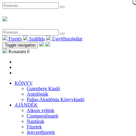
Fizetés
Szállítás
Ügyfélszolgálat
Toggle navigation
Kosaram
0
KÖNYV
Gutenberg Kiadó
Antológiák
Pallas-Akadémia Könyvkiadó
AJÁNDÉK
Alkoss velünk
Csomagolópapír
Naptárak
Füzetek
Jegyzetfüzetek