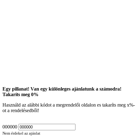
Egy pillanat! Van egy különleges ajánlatunk a számodra!
Takaríts meg
0
%
Használd az alábbi kódot a megrendelői oldalon es takaríts meg
x
%-
ot a rendelésedből!
000000
Nem érdekel az ajánlat