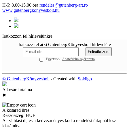
H-P, 8.00-15.00 óra
rendeles@gutenberg-art.ro
www.gutenbergkonyvesbolt.hu
Iratkozzon fel hírlevelünkre
Iratkozz fel a(z) GutenbergKönyvesbolt hírlevelére
Egyetértek:
Adatvédelmi tájékoztató
© GutenbergKönyvesbolt
- Created with
Soldigo
A kosár tartalma
✖
A kosarad üres
Részösszeg:
HUF
A szállítási díj és a kedvezményes kód a rendelési űrlapnál lesz
kiszámítva