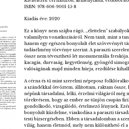
Kivitelezés: cérnafűzött, keménytábla, védőborít
ISBN: 978-606-9001-15-8
Kiadás éve: 2020
Ez a könyv nem szájba rágó, ,,élettelen” szabályok
valamilyen vonatkozásáról. Nem tanít, mint a ta
hanem egy egészen bonyolult élet szövevényét tárja
tudásélmény törvénye szerint. A paraszti szerel
össze nem téveszthető lét monumentális freskója.
kacagás, durvaság, kegyetlenség, gyöngéd simogat
valóságának majd minden húrja, rezdülése kihalla
A cérna és tű mint szerelmi nép­eposz folklóralkot
a szándékkal ötvöztem, állítottam, raktam össze, 
népünk társadalmi, lelki, érzelmi világáról még 
törekvésem, hogy az ember ne tűnjön csupán fizik
gondolkodó, vizsgálódó, értelmező lénynek. Ezér
bonyolult küzdelme, viaskodása a paraszti társa
testi bizsergésében. Ebben a társadalomban a sze
világ, hanem életmód, mely nem különíthető el a S