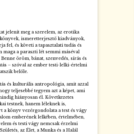
ó
at jelenít meg a szerelem, az erotika
nkönyvek, ismeretterjesztő kiadványok,
 fel, és követi a tapasztalati tudás és
em maga a paraszti lét semmi máséval
 Benne öröm, bánat, szenvedés, sírás és
ás – szóval az ember testi-lelki-értelmi
tszik belőle.
ás és kulturális antropológia, amit azzal
hogy teljesebbé tegyem azt a képet, ami
mindig hiányosan él. Következetes
ai testnek, hanem léleknek is,
t a könyv vezérgondolata a test és vágy
dalom emberének lelkében, értelmében,
relem és testi vágy nemcsak érzelmi
zületés, az Élet, a Munka és a Halál