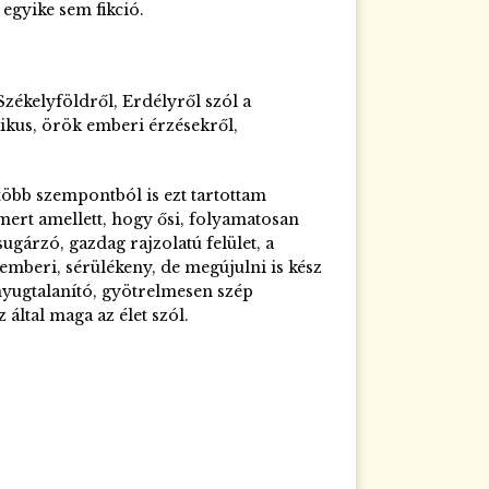
egyike sem fikció.
ékelyföldről, Erdélyről szól a
ikus, örök emberi érzésekről,
több szempontból is ezt tartottam
mert amellett, hogy ősi, folyamatosan
sugárzó, gazdag rajzolatú felület, a
beri, sérülékeny, de megújulni is kész
 nyugtalanító, gyötrelmesen szép
 által maga az élet szól.