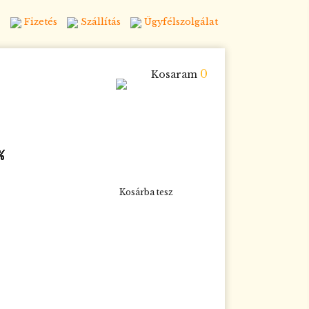
Fizetés
Szállítás
Ügyfélszolgálat
0
Kosaram
%
%
%
%
%
%
Kosárba tesz