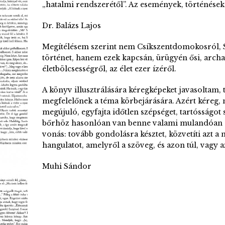
„hatalmi rendszerétől”. Az események, történések 
Dr. Balázs Lajos
Megítélésem szerint nem Csíkszentdomokosról, Sz
történet, hanem ezek kapcsán, ürügyén ősi, archa
életbölcsességről, az élet ezer ízéről.
A könyv illusztrálására kéregképeket javasoltam, 
megfelelőnek a téma körbejárására. Azért kéreg, 
megújuló, egyfajta időtlen szépséget, tartósságot 
bőrhöz hasonlóan van benne valami mulandóan em
vonás: tovább gondolásra késztet, közvetíti azt a
hangulatot, amelyről a szöveg, és azon túl, vagy az
Muhi Sándor