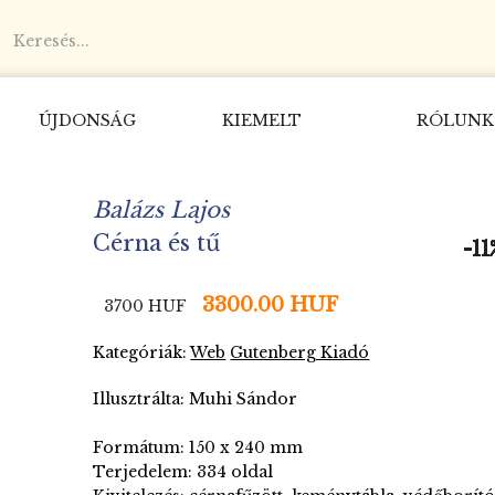
ÚJDONSÁG
KIEMELT
RÓLUNK
Balázs Lajos
Cérna és tű
-11
-11
-11
-11
-11
-11
3300.00 HUF
3700 HUF
Kategóriák:
Web
Gutenberg Kiadó
Illusztrálta: Muhi Sándor
Formátum: 150 x 240 mm
Terjedelem: 334 oldal