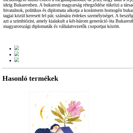
ideig Bukarestben. A bukaresti magyarság rétegződése tükrözi a társ
hivatalnok, politikus és diplomata alkotja a korántsem homogén bukar
tagjai közül keresett fel pár, számára érdekes személyiséget. A beszélg
azt a szimbiózist, amely kialakult a két-három generáció óta Bukares
magyarországi diplomaták és vállalatvezetők csoportjai között.
Hasonló termékek