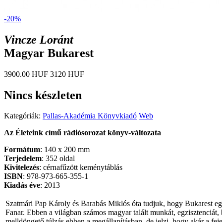
-20%
Vincze Loránt
Magyar Bukarest
3900.00 HUF
3120 HUF
Nincs készleten
Kategóriák:
Pallas-Akadémia Könyvkiadó
Web
Az Életeink című rádiósorozat könyv-változata
Formátum
: 140 x 200 mm
Terjedelem
: 352 oldal
Kivitelezés
: cérnafűzött keménytáblás
ISBN
: 978-973-665-355-1
Kiadás éve
: 2013
Szatmári Pap Károly és Barabás Miklós óta tudjuk, hogy Bukarest egy 
Fanar. Ebben a világban számos magyar talált munkát, egzisztenciát
melldöngető túlzás ebben a megállapításban, de jelzi, hogy akár a f