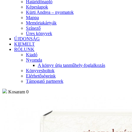
Határidőnapló
Képeslapok
Kürti Andrea – nyomatok
Mappa
Memóriakártyák
Színező
Üres könyvek
ÚJDONSÁG
KIEMELT
RÓLUNK
Kiadó
Nyomda
A könyv útja tanműhely-foglalkozás
Könyvesboltok
Elérhetőségeink
Támogató partnerek
Kosaram
0