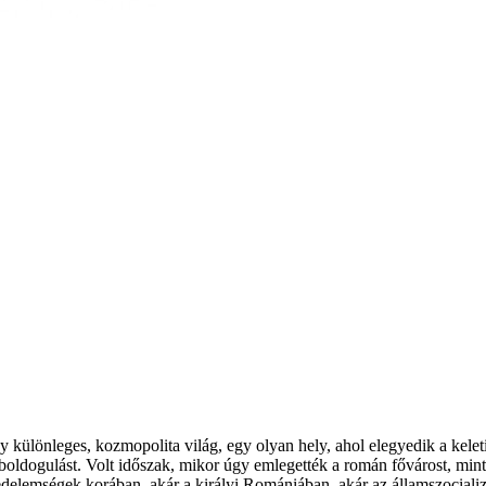
különleges, kozmopolita világ, egy olyan hely, ahol elegyedik a keleti 
, boldogulást. Volt időszak, mikor úgy emlegették a román fővárost, m
ejedelemségek korában, akár a királyi Romániában, akár az államszocia