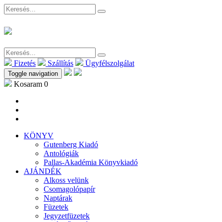
Fizetés
Szállítás
Ügyfélszolgálat
Toggle navigation
Kosaram
0
KÖNYV
Gutenberg Kiadó
Antológiák
Pallas-Akadémia Könyvkiadó
AJÁNDÉK
Alkoss velünk
Csomagolópapír
Naptárak
Füzetek
Jegyzetfüzetek