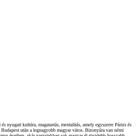
és nyugati kultúra, magatartás, mentalitás, amely egyszerre Párizs és
int Budapest után a legnagyobb magyar város. Bizonyára van némi
lizmus éveiben, akár napjainkban sok magyar él rövidebb-hosszabb