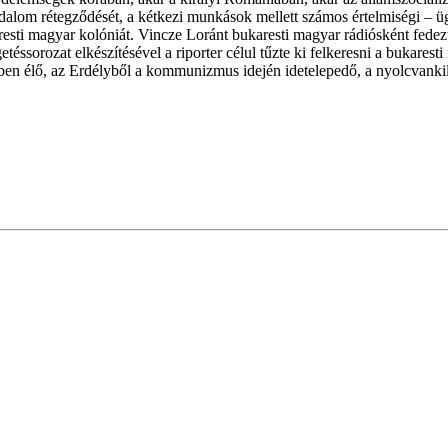
adalom rétegződését, a kétkezi munkások mellett számos értelmiségi – 
esti magyar kolóniát. Vincze Loránt bukaresti magyar rádiósként fedezt
etéssorozat elkészítésével a riporter célul tűzte ki felkeresni a bukares
tben élő, az Erdélyből a kommunizmus idején idetelepedő, a nyolcvankil