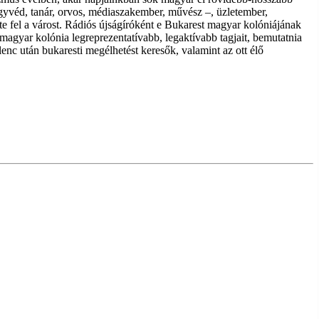
ügyvéd, tanár, orvos, médiaszakember, művész –, üzletember,
e fel a várost. Rádiós újságíróként e Bukarest magyar kolóniájának
ti magyar kolónia legreprezentatívabb, legaktívabb tagjait, bemutatnia
enc után bukaresti megélhetést keresők, valamint az ott élő