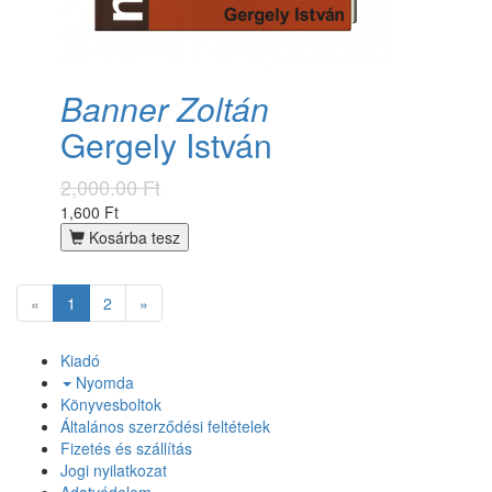
Banner Zoltán
Gergely István
2,000.00 Ft
1,600 Ft
Kosárba tesz
«
1
2
»
Kiadó
Nyomda
Könyvesboltok
Általános szerződési feltételek
Fizetés és szállítás
Jogi nyilatkozat