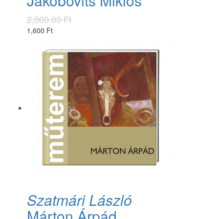
Jakobovits Miklós
2,000.00 Ft
1,600 Ft
Szatmári László
Márton Árpád